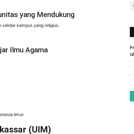
unitas yang Mendukung
 sekitar kampus yang religius.
P
ajar Ilmu Agama
a
onesia timur
akassar (UIM)