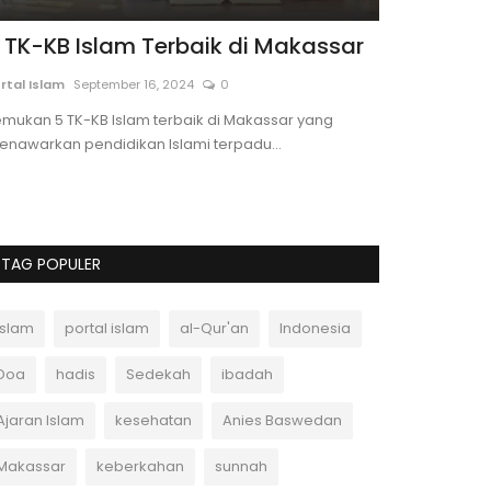
 TK-KB Islam Terbaik di Makassar
Muhammad
Terpilih S
rtal Islam
September 16, 2024
0
Andi Ferdiawan
mukan 5 TK-KB Islam terbaik di Makassar yang
nawarkan pendidikan Islami terpadu...
Perhimpunan Pe
UK) resmi memil
TAG POPULER
Islam
portal islam
al-Qur'an
Indonesia
Doa
hadis
Sedekah
ibadah
Ajaran Islam
kesehatan
Anies Baswedan
Makassar
keberkahan
sunnah