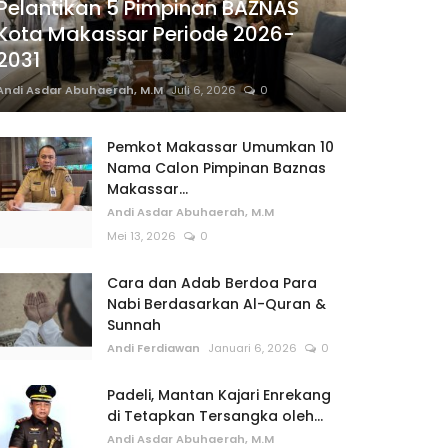
Pelantikan 5 Pimpinan BAZNAS
Kota Makassar Periode 2026-
2031
Andi Asdar Abuhaerah, M.M
Juli 6, 2026
0
Pemkot Makassar Umumkan 10
Nama Calon Pimpinan Baznas
Makassar...
Andi Asdar Abuhaerah, M.M
Mei 13, 2026
0
Cara dan Adab Berdoa Para
Nabi Berdasarkan Al-Quran &
Sunnah
Andi Ferdiawan
Januari 6, 2026
0
Padeli, Mantan Kajari Enrekang
di Tetapkan Tersangka oleh...
Andi Asdar Abuhaerah, M.M