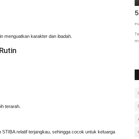
apan
Hukum Mengucapkan Selamat
5
...
Tahun Baru dalam Islam: Ini
Po
Penjelasannya
Te
in menguatkan karakter dan ibadah.
Portal Islam
Desember 22, 2024
0
me
rbaik di
Rutin
Bagaimana hukum mengucapkan selamat tahun baru
dalam Islam? Simak penjelasan dalil...
h terarah.
 STIBA relatif terjangkau, sehingga cocok untuk keluarga