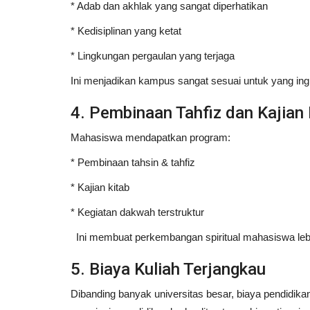
* Adab dan akhlak yang sangat diperhatikan
Keluarga:
Rekomendasi Tempat Persi
* Kedisiplinan yang ketat
 yang
IELTS untuk WHV di Makassar:
* Lingkungan pergaulan yang terjaga
Portal Islam
Februari 1, 2025
0
Ini menjadikan kampus sangat sesuai untuk yang ing
0
Tempat kursus dan bimbel bahasa Inggris te
Makassar untuk persiapan IELTS...
4. Pembinaan Tahfiz dan Kajian 
esmi mencalonkan diri
25/2026...
Mahasiswa mendapatkan program:
* Pembinaan tahsin & tahfiz
* Kajian kitab
* Kegiatan dakwah terstruktur
Ini membuat perkembangan spiritual mahasiswa lebi
5. Biaya Kuliah Terjangkau
Dibanding banyak universitas besar, biaya pendidikan