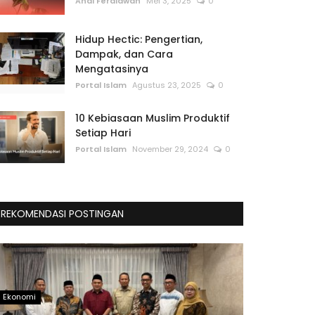
Andi Ferdiawan
Mei 3, 2025
0
Hidup Hectic: Pengertian,
Dampak, dan Cara
Mengatasinya
Portal Islam
Agustus 23, 2025
0
10 Kebiasaan Muslim Produktif
Setiap Hari
Portal Islam
November 29, 2024
0
REKOMENDASI POSTINGAN
Ekonomi