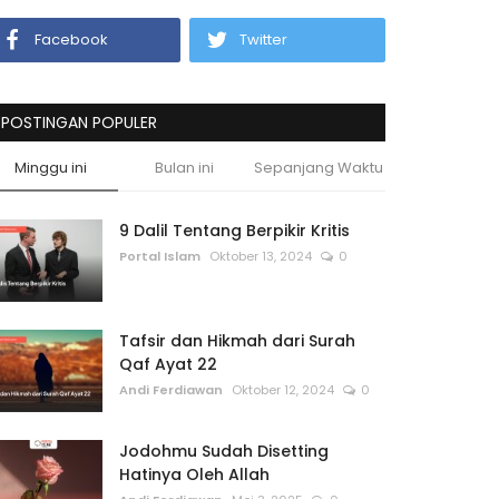
Facebook
Twitter
POSTINGAN POPULER
Minggu ini
Bulan ini
Sepanjang Waktu
9 Dalil Tentang Berpikir Kritis
Portal Islam
Oktober 13, 2024
0
Tafsir dan Hikmah dari Surah
Qaf Ayat 22
Andi Ferdiawan
Oktober 12, 2024
0
Jodohmu Sudah Disetting
Hatinya Oleh Allah