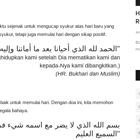
MUNAS & RAKERNAS ASHESI
H
INDONESIA
R
aktu sejenak untuk mengucap syukur atas hari baru yang
Yusphan
November 24, 2025
0
An
il Al-
syukur, tetapi juga memulai hari dengan sikap positif.
B
"الحمد لله الذي أحيانا بعد ما أماتنا وإليه النشور"
m
nghidupkan kami setelah Dia mematikan kami dan
kepada-Nya kami dibangkitkan.)
(HR. Bukhari dan Muslim)
 baik untuk memulai hari. Dengan doa ini, kita memohon
segala bahaya.
السميع العليم"