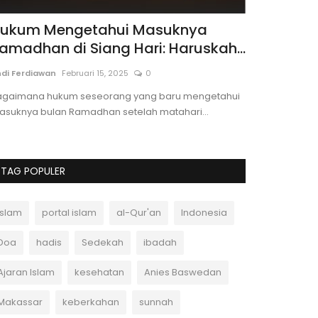
ukum Mengetahui Masuknya
Zikir unt
amadhan di Siang Hari: Haruskah...
dalil Al-
di Ferdiawan
Februari 15, 2025
0
Andi Ferdiawan
agaimana hukum seseorang yang baru mengetahui
Temukan manfaat
asuknya bulan Ramadhan setelah matahari...
mental, didukung
TAG POPULER
Islam
portal islam
al-Qur'an
Indonesia
Doa
hadis
Sedekah
ibadah
Ajaran Islam
kesehatan
Anies Baswedan
Makassar
keberkahan
sunnah