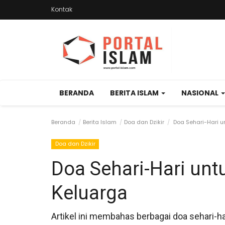
Kontak
BERANDA
BERITA ISLAM
NASIONAL
Beranda
Berita Islam
Doa dan Dzikir
Doa Sehari-Hari 
Doa dan Dzikir
Doa Sehari-Hari un
Keluarga
Artikel ini membahas berbagai doa sehari-