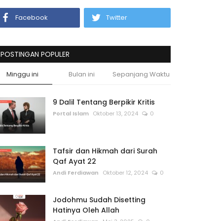
Facebook
Twitter
POSTINGAN POPULER
Minggu ini
Bulan ini
Sepanjang Waktu
9 Dalil Tentang Berpikir Kritis
Portal Islam
Oktober 13, 2024
0
Tafsir dan Hikmah dari Surah
Qaf Ayat 22
Andi Ferdiawan
Oktober 12, 2024
0
Jodohmu Sudah Disetting
Hatinya Oleh Allah