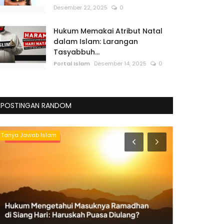
Desember 22, 2025
0
Hukum Memakai Atribut Natal
dalam Islam: Larangan
Tasyabbuh...
Portal Islam
Desember 14, 2025
0
POSTINGAN RANDOM
Tanya Jawab Islam
Doa dan Dzikir