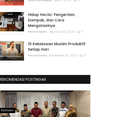
Andi Ferdiawan
Mei 3, 2025
0
Hidup Hectic: Pengertian,
Dampak, dan Cara
Mengatasinya
Portal Islam
Agustus 23, 2025
0
10 Kebiasaan Muslim Produktif
Setiap Hari
Portal Islam
November 29, 2024
0
REKOMENDASI POSTINGAN
Ekonomi