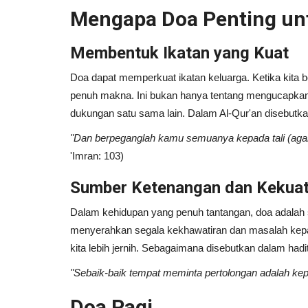
Mengapa Doa Penting un
Membentuk Ikatan yang Kuat
Doa dapat memperkuat ikatan keluarga. Ketika kit
penuh makna. Ini bukan hanya tentang mengucapkan 
dukungan satu sama lain. Dalam Al-Qur'an disebutka
"Dan berpeganglah kamu semuanya kepada tali (agama
'Imran: 103)
Sumber Ketenangan dan Kekua
Aqidah
Dalam kehidupan yang penuh tantangan, doa adalah 
menyerahkan segala kekhawatiran dan masalah kepada 
kita lebih jernih. Sebagaimana disebutkan dalam hadi
"Sebaik-baik tempat meminta pertolongan adalah kep
Doa Pagi