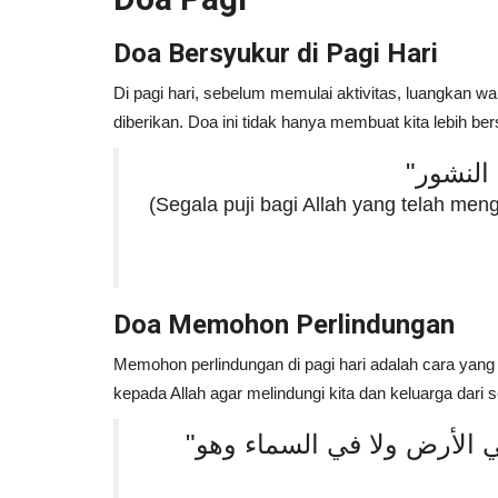
Makna Tauhid dalam Islam
Doa Bersyukur di Pagi Hari
Portal Islam
Juli 14, 2024
0
Di pagi hari, sebelum memulai aktivitas, luangkan w
Pelajari makna Tauhid dalam Islam, dalil-dal
diberikan. Doa ini tidak hanya membuat kita lebih ber
Qur'an dan Hadis, serta pandangan...
(Segala puji bagi Allah yang telah me
Doa Memohon Perlindungan
Memohon perlindungan di pagi hari adalah cara yang
kepada Allah agar melindungi kita dan keluarga dari 
"بسم الله الذي لا يضر مع اسمه شيء في الأرض ولا في السماء وهو