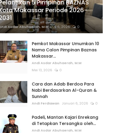
Pelantikan 5 Pimpinan BAZNAS
Kota Makassar Periode 2026-
2031
Andi Asdar Abuhaerah, M.M
Juli 6, 2026
0
Pemkot Makassar Umumkan 10
Nama Calon Pimpinan Baznas
Makassar...
Andi Asdar Abuhaerah, M.M
Mei 13, 2026
0
Cara dan Adab Berdoa Para
Nabi Berdasarkan Al-Quran &
Sunnah
Andi Ferdiawan
Januari 6, 2026
0
Padeli, Mantan Kajari Enrekang
di Tetapkan Tersangka oleh...
Andi Asdar Abuhaerah, M.M