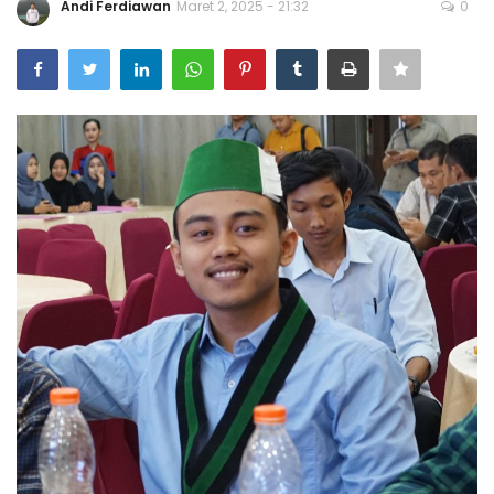
Andi Ferdiawan
Maret 2, 2025 - 21:32
0
Bisnis
Internasional
Al-Qur'an Online
Lifestyle
Olahraga
Catatan Tarbiyah
Kesehatan
Teknologi
Galeri