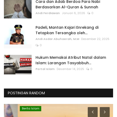
Cara dan Adab Berdoa Para Nabi
Berdasarkan Al-Quran & Sunnah
Andi Ferdiawan
Januari 6, 2026
0
Padeli, Mantan Kajari Enrekang di
Tetapkan Tersangka oleh...
Andi Asdar Abuhaerah, M.M
Desember 22, 2025
0
Hukum Memakai Atribut Natal dalam
Islam: Larangan Tasyabbuh...
Portal Islam
Desember 14, 2025
0
POSTINGAN RANDOM
Berita Islam