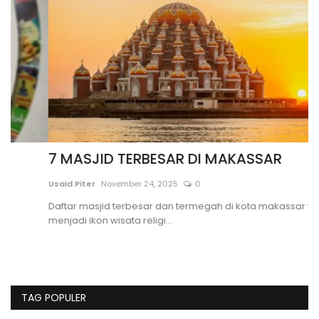
7 MASJID TERBESAR DI MAKASSAR
5
Usaid Piter
November 24, 2025
0
Di
Daftar masjid terbesar dan termegah di kota makassar yang
Li
menjadi ikon wisata religi...
ka
TAG POPULER