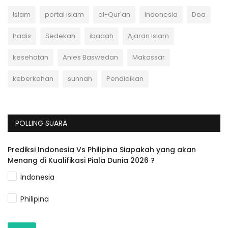
Islam
portal islam
al-Qur'an
Indonesia
Doa
hadis
Sedekah
ibadah
Ajaran Islam
kesehatan
Anies Baswedan
Makassar
keberkahan
sunnah
Pendidikan
POLLING SUARA
Prediksi Indonesia Vs Philipina Siapakah yang akan
Menang di Kualifikasi Piala Dunia 2026 ?
Indonesia
Philipina