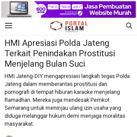
Nasional
Gabung
Daftar
HMI Apresiasi Polda Jateng
Terkait Penindakan Prostitusi
Beranda
Menjelang Bulan Suci
Kontak
HMI Jateng-DIY mengapresiasi langkah tegas Polda
Jateng dalam memberantas prostitusi dan
Berita Islam
pornografi di tempat hiburan karaoke menjelang
Ramadhan. Mereka juga mendesak Pemkot
Nasional
Semarang untuk meninjau ulang izin usaha yang
diduga melanggar hukum demi menjaga moralitas
Khutbah Jumat
masyarakat.
Pendidikan