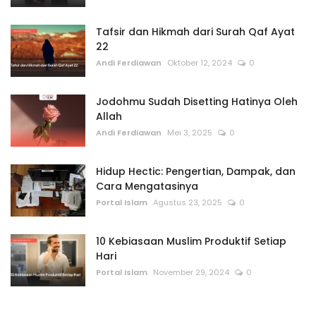
Tafsir dan Hikmah dari Surah Qaf Ayat
22
Andi Ferdiawan
Oktober 12, 2024
0
Jodohmu Sudah Disetting Hatinya Oleh
Allah
Andi Ferdiawan
Mei 3, 2025
0
Hidup Hectic: Pengertian, Dampak, dan
Cara Mengatasinya
Portal Islam
Agustus 23, 2025
0
10 Kebiasaan Muslim Produktif Setiap
Hari
Portal Islam
November 29, 2024
0