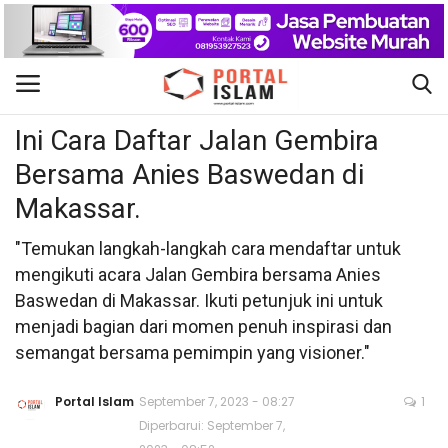
Politik
Gabung
Daftar
Ini Cara Daftar Jalan Gembira
Bersama Anies Baswedan di
Beranda
Makassar.
Kontak
"Temukan langkah-langkah cara mendaftar untuk
mengikuti acara Jalan Gembira bersama Anies
Berita Islam
Baswedan di Makassar. Ikuti petunjuk ini untuk
menjadi bagian dari momen penuh inspirasi dan
Nasional
semangat bersama pemimpin yang visioner."
Khutbah Jumat
Portal Islam
September 7, 2023 - 08:27
1
Diperbarui: September 7,
Pendidikan