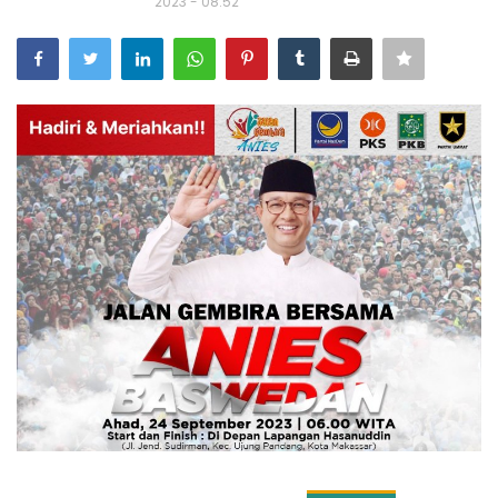
2023 - 08:52
Bisnis
Internasional
Al-Qur'an Online
Lifestyle
Olahraga
Catatan Tarbiyah
Kesehatan
Teknologi
Galeri