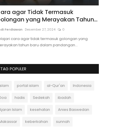
ara agar Tidak Termasuk
Hukum Gh
olongan yang Merayakan Tahun...
Islam
di Ferdiawan
Desember 27, 2024
0
Portal Islam
Des
lajari cara agar tidak termasuk golongan yang
Pelajari hukum 
erayakan tahun baru dalam pandangan...
dampaknya bagi
TAG POPULER
Islam
portal islam
al-Qur'an
Indonesia
Doa
hadis
Sedekah
ibadah
Ajaran Islam
kesehatan
Anies Baswedan
Makassar
keberkahan
sunnah