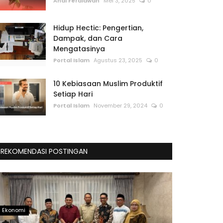
Andi Ferdiawan
Mei 3, 2025
0
Hidup Hectic: Pengertian,
Dampak, dan Cara
Mengatasinya
Portal Islam
Agustus 23, 2025
0
10 Kebiasaan Muslim Produktif
Setiap Hari
Portal Islam
November 29, 2024
0
REKOMENDASI POSTINGAN
Ekonomi