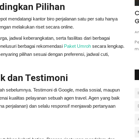
ndingkan Pilihan
ra
DIPERMALUKAN! Manchester United
C
 repot mendatangi kantor biro perjalanan satu per satu hanya
Disingkirkan Tim Kasta...
G
ngan melakukan riset secara online.
Portal Islam
Agustus 28, 2025
0
An
jadwal keberangkatan, serta fasilitas dari berbagai
lah SAW,
Grimsby Town singkirkan Manchester United lewat adu
Pe
enelusuri berbagai rekomendasi
Paket Umroh
secara lengkap.
...
penalti 12-11 di Piala Liga...
m
enyaring pilihan sesuai dengan preferensi, jadwal cuti,
ak dan Testimoni
ah sebelumnya. Testimoni di Google, media sosial, maupun
ngenai kualitas pelayanan sebuah agen travel. Agen yang baik
na perjalanan) dan selalu responsif menjawab pertanyaan