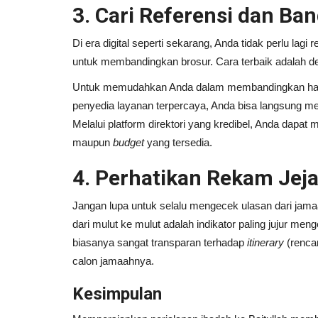
3. Cari Referensi dan Ba
Kisah Hamzah Pemimpin Pa
Di era digital seperti sekarang, Anda tidak perlu lagi
Syuhada di Hari Kiamat
untuk membandingkan brosur. Cara terbaik adalah de
Andi Ferdiawan
Juli 9, 2024
0
Untuk memudahkan Anda dalam membandingkan harga, 
Hamzah bin Abdul Muthalib, paman Rasulul
penyedia layanan terpercaya, Anda bisa langsung m
dikenal karena keberanian dan kekuatannya.
Melalui platform direktori yang kredibel, Anda dapat m
maupun
budget
yang tersedia.
4. Perhatikan Rekam Jej
Jangan lupa untuk selalu mengecek ulasan dari jama
dari mulut ke mulut adalah indikator paling jujur me
biasanya sangat transparan terhadap
itinerary
(renca
calon jamaahnya.
Kesimpulan