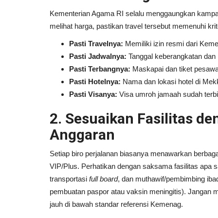
Kementerian Agama RI selalu menggaungkan kampan
melihat harga, pastikan travel tersebut memenuhi krite
Pasti Travelnya:
Memiliki izin resmi dari Kem
Pasti Jadwalnya:
Tanggal keberangkatan dan 
Pasti Terbangnya:
Maskapai dan tiket pesawat
Pasti Hotelnya:
Nama dan lokasi hotel di Mek
Pasti Visanya:
Visa umroh jamaah sudah terbi
2. Sesuaikan Fasilitas d
Anggaran
Kisah Para Sahabat
Setiap biro perjalanan biasanya menawarkan berbagai 
VIP/Plus. Perhatikan dengan saksama fasilitas apa
transportasi
full board
, dan muthawif/pembimbing ibada
pembuatan paspor atau vaksin meningitis). Jangan m
jauh di bawah standar referensi Kemenag.