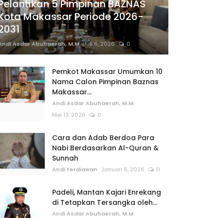
Pelantikan 5 Pimpinan BAZNAS
Kota Makassar Periode 2026-
2031
Andi Asdar Abuhaerah, M.M
Juli 6, 2026
0
Pemkot Makassar Umumkan 10
Nama Calon Pimpinan Baznas
Makassar...
Andi Asdar Abuhaerah, M.M
Mei 13, 2026
0
Cara dan Adab Berdoa Para
Nabi Berdasarkan Al-Quran &
Sunnah
Andi Ferdiawan
Januari 6, 2026
0
Padeli, Mantan Kajari Enrekang
di Tetapkan Tersangka oleh...
Andi Asdar Abuhaerah, M.M