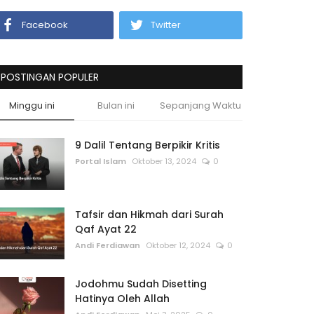
Facebook
Twitter
POSTINGAN POPULER
Minggu ini
Bulan ini
Sepanjang Waktu
9 Dalil Tentang Berpikir Kritis
Portal Islam
Oktober 13, 2024
0
Tafsir dan Hikmah dari Surah
Qaf Ayat 22
Andi Ferdiawan
Oktober 12, 2024
0
Jodohmu Sudah Disetting
Hatinya Oleh Allah