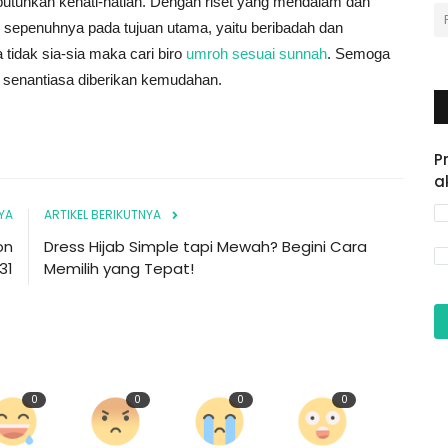
utuhkan kehati-hatian. Dengan riset yang mendalam dan
s sepenuhnya pada tujuan utama, yaitu beribadah dan
 tidak sia-sia maka cari biro
umroh sesuai sunnah
. Semoga
i senantiasa diberikan kemudahan.
P
a
YA
ARTIKEL BERIKUTNYA
on
Dress Hijab Simple tapi Mewah? Begini Cara
31
Memilih yang Tepat!
0
0
0
0