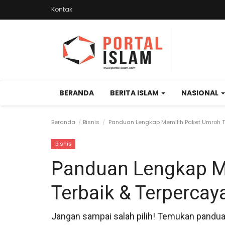
Kontak
BERANDA
BERITA ISLAM
NASIONAL
Beranda
Bisnis
Panduan Lengkap Memilih Paket Umroh T
Bisnis
Panduan Lengkap M
Terbaik & Terpercay
Jangan sampai salah pilih! Temukan pandua