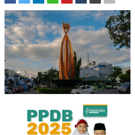
Bisnis
Internasional
Al-Qur'an Online
Lifestyle
Olahraga
Catatan Tarbiyah
Kesehatan
Teknologi
Galeri