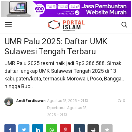
Ekonomi
Gabung
Daftar
UMR Palu 2025: Daftar UMK
Sulawesi Tengah Terbaru
Beranda
UMR Palu 2025 resmi naik jadi Rp3.386.588. Simak
Kontak
daftar lengkap UMK Sulawesi Tengah 2025 di 13
kabupaten/kota, termasuk Morowali, Poso, Banggai,
Berita Islam
hingga Buol.
Nasional
Andi Ferdiawan
Agustus 18, 2025 - 21:13
0
Diperbarui: Agustus 18,
Khutbah Jumat
2025 - 21:13
Pendidikan