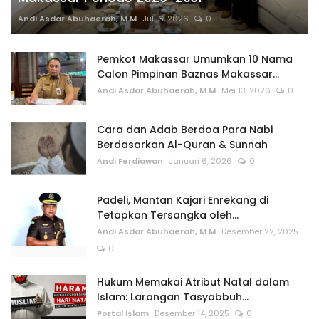
Andi Asdar Abuhaerah, M.M
Juli 6, 2026
0
Pemkot Makassar Umumkan 10 Nama
Calon Pimpinan Baznas Makassar...
Andi Asdar Abuhaerah, M.M
Mei 13, 2026
0
Cara dan Adab Berdoa Para Nabi
Berdasarkan Al-Quran & Sunnah
Andi Ferdiawan
Januari 6, 2026
0
Padeli, Mantan Kajari Enrekang di
Tetapkan Tersangka oleh...
Andi Asdar Abuhaerah, M.M
Desember 22, 2025
0
Hukum Memakai Atribut Natal dalam
Islam: Larangan Tasyabbuh...
Portal Islam
Desember 14, 2025
0