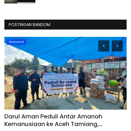
POSTINGAN RANDOM
Nasional
Darul Aman Peduli Antar Amanah
R
Kemanusiaan ke Aceh Tamiang,...
d