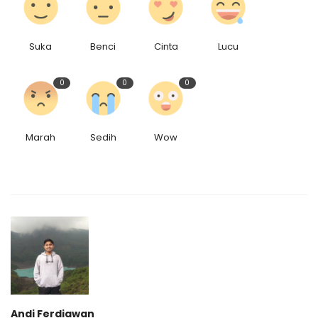
Suka
Benci
Cinta
Lucu
0
0
0
Marah
Sedih
Wow
Andi Ferdiawan