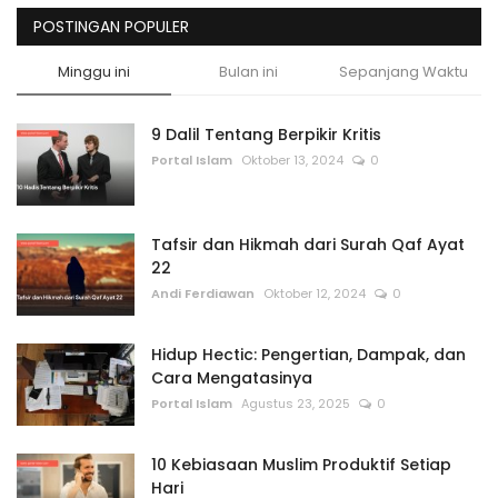
POSTINGAN POPULER
Minggu ini
Bulan ini
Sepanjang Waktu
9 Dalil Tentang Berpikir Kritis
Portal Islam
Oktober 13, 2024
0
Tafsir dan Hikmah dari Surah Qaf Ayat
22
Andi Ferdiawan
Oktober 12, 2024
0
Hidup Hectic: Pengertian, Dampak, dan
Cara Mengatasinya
Portal Islam
Agustus 23, 2025
0
10 Kebiasaan Muslim Produktif Setiap
Hari