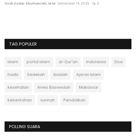
Andi Asdar Abuhaerah, M.M
Desember 14, 2025
0
Po
Us
me
TAG POPULER
Islam
portal islam
al-Qur'an
Indonesia
Doa
hadis
Sedekah
ibadah
Ajaran Islam
kesehatan
Anies Baswedan
Makassar
keberkahan
sunnah
Pendidikan
POLLING SUARA