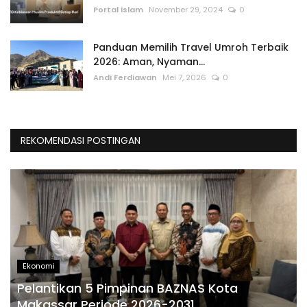
Portal Islam
November 29, 2024
0
Panduan Memilih Travel Umroh Terbaik
2026: Aman, Nyaman...
Andi Ferdiawan
Mei 7, 2026
0
REKOMENDASI POSTINGAN
Ekonomi
Pelantikan 5 Pimpinan BAZNAS Kota
Makassar Periode 2026-2031