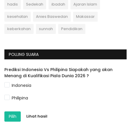
hadis
Sedekah
ibadah
Ajaran Islam
kesehatan
Anies Baswedan
Makassar
keberkahan
sunnah
Pendidikan
POLLING SUARA
Prediksi Indonesia Vs Philipina Siapakah yang akan
Menang di Kualifikasi Piala Dunia 2026 ?
Indonesia
Philipina
Pilih
Lihat hasil