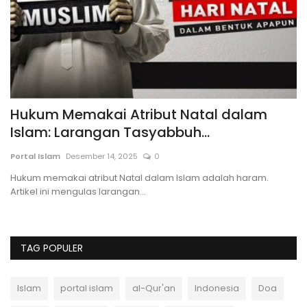
UMR Semarang 2025 : Daftar UMK di
L
Jawa Tengah Terbaru
J
Andi Ferdiawan
Agustus 18, 2025
0
An
UMK Kabupaten Semarang 2025 naik menjadi Rp2.750.136.
Ca
Simak daftar lengkap UMK Jawa...
da
TAG POPULER
Islam
portal islam
al-Qur'an
Indonesia
Doa