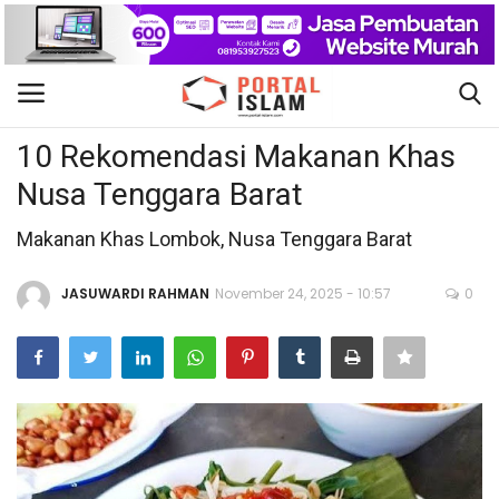
Bisnis
Gabung
Daftar
10 Rekomendasi Makanan Khas
Nusa Tenggara Barat
Beranda
Makanan Khas Lombok, Nusa Tenggara Barat
Kontak
JASUWARDI RAHMAN
November 24, 2025 - 10:57
0
Berita Islam
Nasional
Khutbah Jumat
Pendidikan