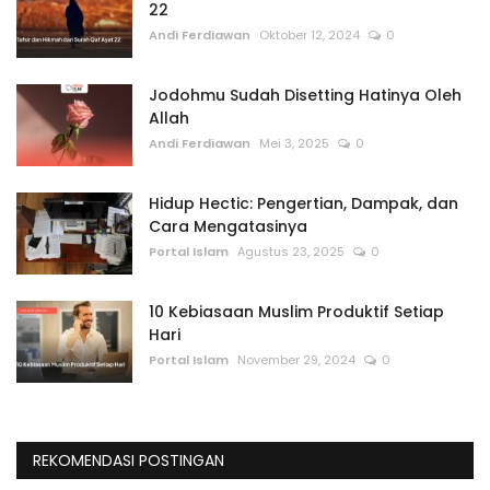
22
Andi Ferdiawan
Oktober 12, 2024
0
Jodohmu Sudah Disetting Hatinya Oleh
Allah
Andi Ferdiawan
Mei 3, 2025
0
Hidup Hectic: Pengertian, Dampak, dan
Cara Mengatasinya
Portal Islam
Agustus 23, 2025
0
10 Kebiasaan Muslim Produktif Setiap
Hari
Portal Islam
November 29, 2024
0
REKOMENDASI POSTINGAN