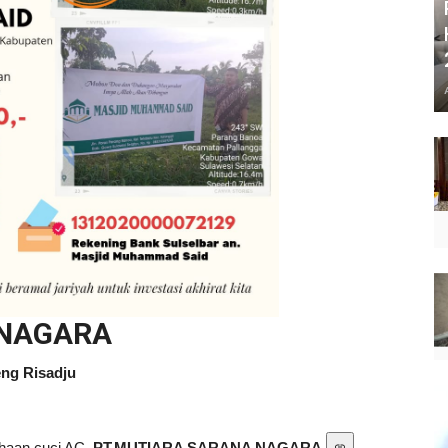
 NAGARA
eng Risadju
sahaan cuci AC
PT.MUTIARA SARANA NAGARA