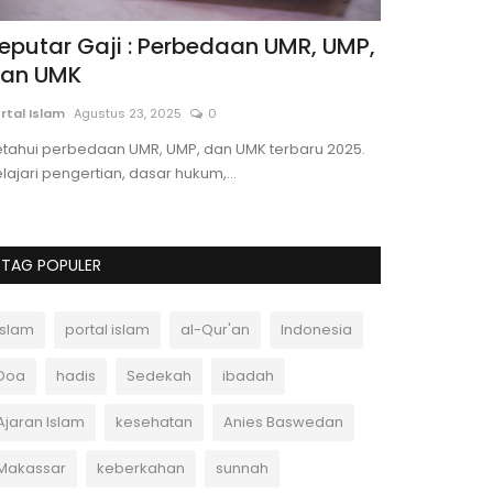
eputar Gaji : Perbedaan UMR, UMP,
Long-Term 
an UMK
Ultimate 
rtal Islam
Agustus 23, 2025
0
Andi Ferdiawan
etahui perbedaan UMR, UMP, dan UMK terbaru 2025.
Discover the ult
lajari pengertian, dasar hukum,...
Bali. Learn about
TAG POPULER
Islam
portal islam
al-Qur'an
Indonesia
Doa
hadis
Sedekah
ibadah
Ajaran Islam
kesehatan
Anies Baswedan
Makassar
keberkahan
sunnah