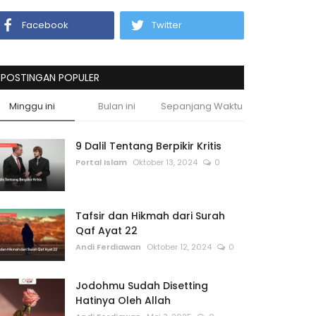
Facebook
Twitter
POSTINGAN POPULER
Minggu ini
Bulan ini
Sepanjang Waktu
9 Dalil Tentang Berpikir Kritis
Portal Islam
Oktober 13, 2024
0
Tafsir dan Hikmah dari Surah
Qaf Ayat 22
Andi Ferdiawan
Oktober 12, 2024
0
Jodohmu Sudah Disetting
Hatinya Oleh Allah