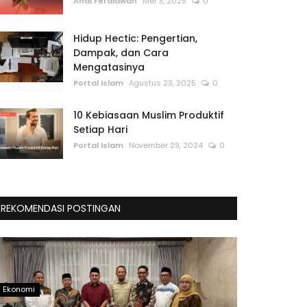
Andi Ferdiawan
Mei 3, 2025
0
Hidup Hectic: Pengertian,
Dampak, dan Cara
Mengatasinya
Portal Islam
Agustus 23, 2025
0
10 Kebiasaan Muslim Produktif
Setiap Hari
Portal Islam
November 29, 2024
0
REKOMENDASI POSTINGAN
Ekonomi