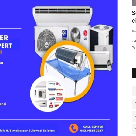
u ke
Pelantikan 5 Pimpinan BAZNAS Kota
S
Makassar Periode 2026-2031
d
Andi Asdar Abuhaerah, M.M
Juli 6, 2026
0
Po
donesia,
K
Pe