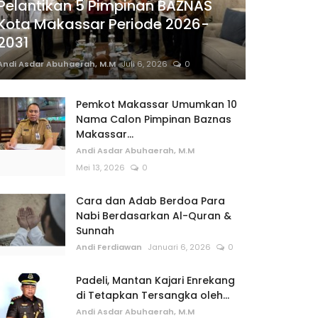
Pelantikan 5 Pimpinan BAZNAS
Kota Makassar Periode 2026-
2031
Andi Asdar Abuhaerah, M.M
Juli 6, 2026
0
Pemkot Makassar Umumkan 10
Nama Calon Pimpinan Baznas
Makassar...
Andi Asdar Abuhaerah, M.M
Mei 13, 2026
0
Cara dan Adab Berdoa Para
Nabi Berdasarkan Al-Quran &
Sunnah
Andi Ferdiawan
Januari 6, 2026
0
Padeli, Mantan Kajari Enrekang
di Tetapkan Tersangka oleh...
Andi Asdar Abuhaerah, M.M