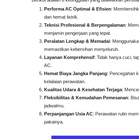
Performa AC Optimal & Efisien
: Membersihka
dan hemat listrik.
Teknisi Profesional & Berpengalaman
: Memi
menjamin pengerjaan yang tepat.
Peralatan Lengkap & Memadai
: Menggunakan
memastikan kebersihan menyeluruh.
Layanan Komprehensif
: Tidak hanya cuci, ta
AC.
Hemat Biaya Jangka Panjang
: Pencegahan ke
kelalaian perawatan.
Badminton
Kualitas Udara & Kesehatan Terjaga
: Menceg
Fleksibilitas & Kemudahan Pemesanan
: Bis
jadwalmu.
Perpanjangan Usia AC
: Perawatan rutin me
pakainya.