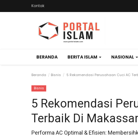
Kontak
BERANDA
BERITA ISLAM
NASIONAL
Beranda
Bisnis
5 Rekomendasi Perusahaan Cuci AC Terb
Bisnis
5 Rekomendasi Per
Terbaik Di Makassa
Performa AC Optimal & Efisien: Membersihk