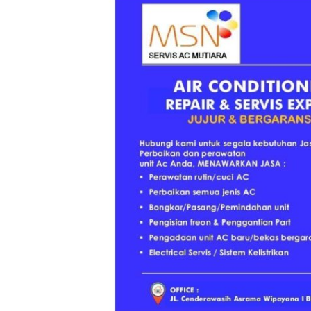
FINALLLLLLLLL !!! Gregoria Maj
Babak Final Malaysia...
Andi Ferdiawan
Mei 27, 2023
0
Gregoria Mariska Tunjung, pebulutangkis In
berhasil maju ke babak final...