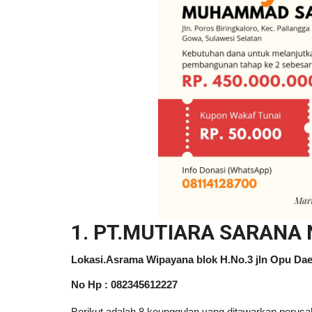
1. PT.MUTIARA SARANA
Lokasi.Asrama Wipayana blok H.No.3 jln Opu Da
No Hp : 082345612227
Berikut adalah 8 keunggulan yang ditawarkan peru