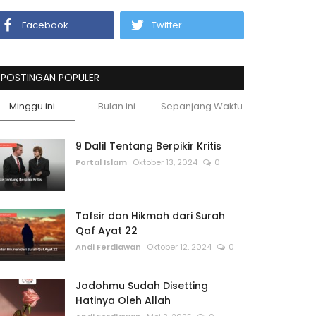
Facebook
Twitter
POSTINGAN POPULER
Minggu ini
Bulan ini
Sepanjang Waktu
9 Dalil Tentang Berpikir Kritis
Portal Islam
Oktober 13, 2024
0
Tafsir dan Hikmah dari Surah
Qaf Ayat 22
Andi Ferdiawan
Oktober 12, 2024
0
Jodohmu Sudah Disetting
Hatinya Oleh Allah