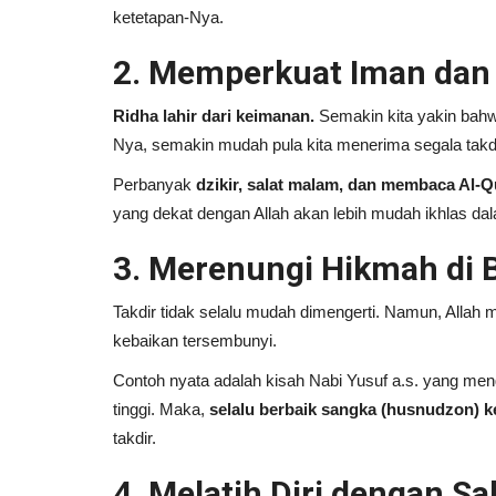
ketetapan-Nya.
Tafsir dan Tadabbur Surah A
2. Memperkuat Iman dan 
Ayat 5
Andi Ferdiawan
November 4, 2024
0
Ridha lahir dari keimanan.
Semakin kita yakin bahw
Nya, semakin mudah pula kita menerima segala takd
Jelajahi makna Surah Al-Kahfi ayat 5 yang
mengingatkan kita tentang pentingnya berbi
Perbanyak
dzikir, salat malam, dan membaca Al-Q
yang dekat dengan Allah akan lebih mudah ikhlas da
3. Merenungi Hikmah di B
Takdir tidak selalu mudah dimengerti. Namun, Allah m
kebaikan tersembunyi.
Contoh nyata adalah kisah Nabi Yusuf a.s. yang me
tinggi. Maka,
selalu berbaik sangka (husnudzon) k
takdir.
4. Melatih Diri dengan S