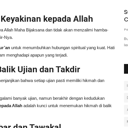
l-Kahfi
Tips Memilih Hotel & Penginapan di
S
Keyakinan kepada Allah
Kota Wisata Indonesia
C
Andi Ferdiawan
Oktober 7, 2025
0
Po
a Allah Maha Bijaksana dan tidak akan menzalimi hamba-
ir-Nya.
Ingin liburan lebih nyaman? Simak tips memilih hotel
Bu
cara...
dan penginapan terbaik di berbagai...
le
ur’an
untuk menumbuhkan hubungan spiritual yang kuat. Hati
lam menghadapi apapun yang terjadi.
alik Ujian dan Takdir
enjanjikan bahwa setiap ujian pasti memiliki hikmah dan
ngalami banyak ujian, namun berakhir dengan kedudukan
epada Allah
adalah kunci untuk menemukan hikmah di balik
abar dan Tawakal