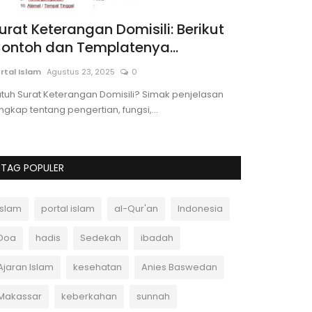
urat Keterangan Domisili: Berikut
Kenaikan 
ontoh dan Templatenya...
Pemkab Ke
rtal Islam
Agustus 23, 2025
0
Portal Islam
Agu
tuh Surat Keterangan Domisili? Simak penjelasan
Pemkab Bone m
ngkap tentang pengertian, fungsi,...
akan mengembal
TAG POPULER
Islam
portal islam
al-Qur'an
Indonesia
Doa
hadis
Sedekah
ibadah
Ajaran Islam
kesehatan
Anies Baswedan
Makassar
keberkahan
sunnah