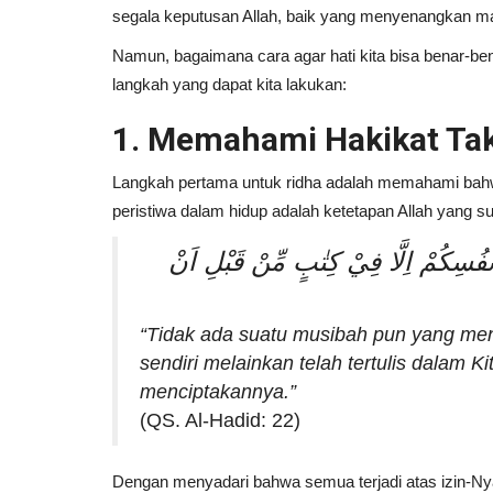
segala keputusan Allah, baik yang menyenangkan m
Namun, bagaimana cara agar hati kita bisa benar-bena
langkah yang dapat kita lakukan:
1. Memahami Hakikat Tak
Langkah pertama untuk ridha adalah memahami ba
peristiwa dalam hidup adalah ketetapan Allah yang sud
فُسِكُمْ اِلَّا فِيْ كِتٰبٍ مِّنْ قَبْلِ اَنْ
Tafsir Al-Qur'an
“Tidak ada suatu musibah pun yang meni
sendiri melainkan telah tertulis dalam 
menciptakannya.”
(QS. Al-Hadid: 22)
Dengan menyadari bahwa semua terjadi atas izin-Nya