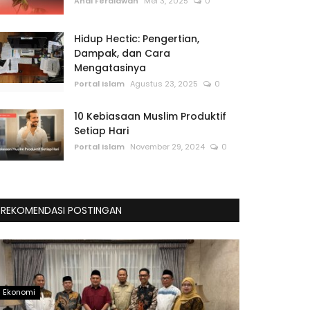
Andi Ferdiawan
Mei 3, 2025
0
Hidup Hectic: Pengertian,
Dampak, dan Cara
Mengatasinya
Portal Islam
Agustus 23, 2025
0
10 Kebiasaan Muslim Produktif
Setiap Hari
Portal Islam
November 29, 2024
0
REKOMENDASI POSTINGAN
Ekonomi