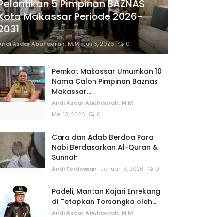
Pelantikan 5 Pimpinan BAZNAS
Kota Makassar Periode 2026-
2031
Andi Asdar Abuhaerah, M.M
Juli 6, 2026
0
Pemkot Makassar Umumkan 10
Nama Calon Pimpinan Baznas
Makassar...
Andi Asdar Abuhaerah, M.M
Mei 13, 2026
0
Cara dan Adab Berdoa Para
Nabi Berdasarkan Al-Quran &
Sunnah
Andi Ferdiawan
Januari 6, 2026
0
Padeli, Mantan Kajari Enrekang
di Tetapkan Tersangka oleh...
Andi Asdar Abuhaerah, M.M