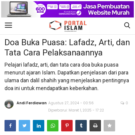
Doa dan Dzikir
Gabung
Daftar
Doa Buka Puasa: Lafadz, Arti, dan
Tata Cara Pelaksanaannya
Beranda
Pelajari lafadz, arti, dan tata cara doa buka puasa
Kontak
menurut ajaran Islam. Dapatkan penjelasan dari para
ulama dan dalil shahih yang menjelaskan pentingnya
Berita Islam
doa ini untuk mendapatkan keberkahan.
Nasional
Andi Ferdiawan
Agustus 27, 2024 - 00:56
0
Diperbarui: Maret 1, 2025 - 17:22
Khutbah Jumat
Pendidikan