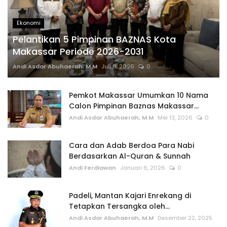
Ekonomi
Pelantikan 5 Pimpinan BAZNAS Kota
Makassar Periode 2026-2031
Andi Asdar Abuhaerah, M.M
Juli 6, 2026
0
Pemkot Makassar Umumkan 10 Nama
Calon Pimpinan Baznas Makassar...
Andi Asdar Abuhaerah, M.M
Mei 13, 2026
0
Cara dan Adab Berdoa Para Nabi
Berdasarkan Al-Quran & Sunnah
Andi Ferdiawan
Januari 6, 2026
0
Padeli, Mantan Kajari Enrekang di
Tetapkan Tersangka oleh...
Andi Asdar Abuhaerah, M.M
Desember 22, 2025