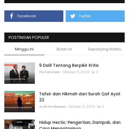
Facebook
Twitter
POSTINGAN POPULER
Minggu ini
Bulan ini
Sepanjang Waktu
9 Dalil Tentang Berpikir Kritis
Portal Islam
Oktober 13, 2024
0
Tafsir dan Hikmah dari Surah Qaf Ayat
22
Andi Ferdiawan
Oktober 12, 2024
0
Hidup Hectic: Pengertian, Dampak, dan
Cara Mengatasinya