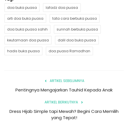
doa buka puasa
lafadz doa puasa
arti doa buka puasa
tata cara berbuka puasa
doa buka puasa sahih
sunnah berbuka puasa
keutamaan doa puasa
dalil doa buka puasa
hadis buka puasa
doa puasa Ramadhan
ARTIKEL SEBELUMNYA
Pentingnya Mengajarkan Tauhid Kepada Anak
ARTIKEL BERIKUTNYA
Dress Hijab Simple tapi Mewah? Begini Cara Memilih
yang Tepat!