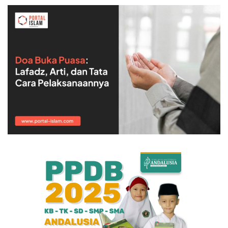
Bisnis
Internasional
Al-Qur'an Online
Lifestyle
Olahraga
Catatan Tarbiyah
Kesehatan
Teknologi
Galeri