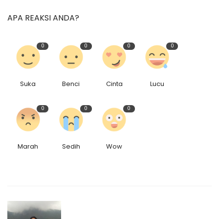
APA REAKSI ANDA?
0
0
0
0
Suka
Benci
Cinta
Lucu
0
0
0
Marah
Sedih
Wow