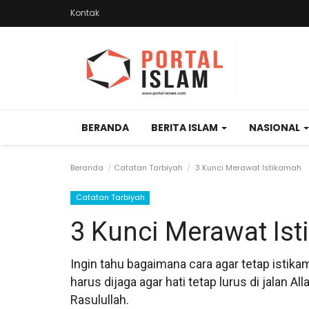
Kontak
BERANDA
BERITA ISLAM
NASIONAL
Beranda
Catatan Tarbiyah
3 Kunci Merawat Istikamah
Catatan Tarbiyah
3 Kunci Merawat Is
Ingin tahu bagaimana cara agar tetap istik
harus dijaga agar hati tetap lurus di jalan A
Rasulullah.