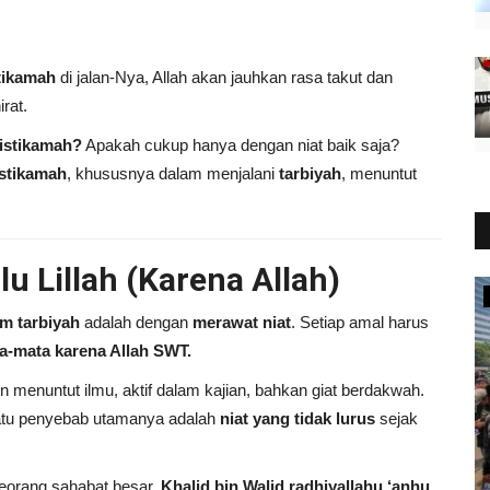
tikamah
di jalan-Nya, Allah akan jauhkan rasa takut dan
rat.
 istikamah?
Apakah cukup hanya dengan niat baik saja?
istikamah
, khususnya dalam menjalani
tarbiyah
, menuntut
lu Lillah (Karena Allah)
Catatan Tarbiyah
am tarbiyah
adalah dengan
merawat niat
. Setiap amal harus
a-mata karena Allah SWT.
in menuntut ilmu, aktif dalam kajian, bahkan giat berdakwah.
atu penyebab utamanya adalah
niat yang tidak lurus
sejak
seorang sahabat besar,
Khalid bin Walid radhiyallahu ‘anhu
.