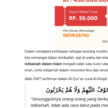
Dalam menjalani kehidupan sebagai seorang muslim, 
kita semangat dalam beribadah, tapi di waktu lain kita
istikamah dalam Islam
menjadi salah satu kunci utam
iman, serta istiqamah dalam menuntut ilmu dan amal
Allah SWT berfirman dalam Al-Qur’an surat Al-Ahqaf 
ا خَوْفٌ عَلَيْهِمْ وَلَا هُمْ يَحْزَنُونَ
“Sesungguhnya orang-orang yang berkata
istikamah, tidak ada rasa takut pada me