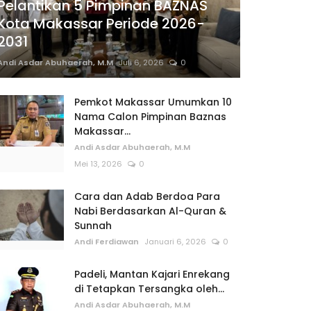
Pelantikan 5 Pimpinan BAZNAS
Kota Makassar Periode 2026-
2031
Andi Asdar Abuhaerah, M.M
Juli 6, 2026
0
Pemkot Makassar Umumkan 10
Nama Calon Pimpinan Baznas
Makassar...
Andi Asdar Abuhaerah, M.M
Mei 13, 2026
0
Cara dan Adab Berdoa Para
Nabi Berdasarkan Al-Quran &
Sunnah
Andi Ferdiawan
Januari 6, 2026
0
Padeli, Mantan Kajari Enrekang
di Tetapkan Tersangka oleh...
Andi Asdar Abuhaerah, M.M