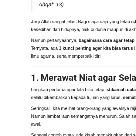
Ahqaf: 13)
Janji Allah sangat jelas. Bagi siapa saja yang tetap
is
kesedihan dari hidupnya, baik di dunia maupun di akhi
Namun pertanyaannya,
bagaimana cara agar tetap
Ternyata, ada
3 kunci penting agar kita bisa terus 
ilmu agama, serta memperbaiki diri.
1. Merawat Niat agar Sela
Hukum Islam
Langkah pertama agar kita bisa tetap
istikamah dal
selalu dikembalikan kepada tujuan yang lurus:
semat
Seringkali, kita melihat orang-orang yang awalnya raj
Namun lambat laun semangatnya menurun. Salah s
awal.
Sebagai contoh nyata, ada kisah menakjubkan dari 