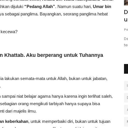
hkan dijuluki
“Pedang Allah”
. Namun suatu hari,
Umar bin
alam
Sakaratul Maut: Rahmat
D
nya sebagai panglima. Bayangkan, seorang panglima hebat
Tersembunyi dan Ujian Penuh
u
Hikmah
Po
h kecewa?
Andi Ferdiawan
Januari 6, 2026
0
am,
De
te
Sakaratul maut bisa terasa berat bagi muslim sebagai
rahmat: penyuci dosa dan sebab...
n Khattab. Aku berperang untuk Tuhannya
ia lakukan semata-mata untuk Allah, bukan untuk jabatan,
.
 sampai niat belajar agama hanya karena ingin terlihat saleh,
 sebagian orang mengikuti tarbiyah hanya supaya bisa
ti dari majelis ilmu.
an keberkahan
, untuk memperbaiki diri, bukan untuk tujuan