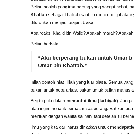
Beliau adalah panglima perang yang sangat hebat, ba
Hukum Ghibah dan Fitnah d
Khattab
sebagai khalifah saat itu mencopot jabatan
Islam
diturunkan menjadi prajurit biasa.
Portal Islam
Desember 12, 2024
0
Apa reaksi Khalid bin Walid? Apakah marah? Apaka
Pelajari hukum ghibah dan fitnah dalam Isl
Beliau berkata:
dampaknya bagi kehidupan, dan cara...
“Aku berperang bukan untuk Umar bi
Umar bin Khattab.”
Inilah contoh
niat lillah
yang luar biasa. Semua yang 
bukan untuk popularitas, bukan untuk pujian manusia
Begitu pula dalam
menuntut ilmu (tarbiyah)
. Jangan
atau ingin menarik perhatian seseorang. Bahkan ada
menikah dengan wanita salihah, tapi setelah itu berhen
Ilmu yang kita cari harus diniatkan untuk
mendapatk