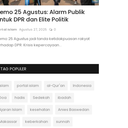
emo 25 Agustus: Alarm Publik
Peristiwa
ntuk DPR dan Elite Politik
Sultan Sul
rtal Islam
Agustus 27, 2025
0
Portal Islam
Apri
mo 25 Agustus jadi tanda ketidakpuasan rakyat
Pada 26 Ramadha
rhadap DPR. Krisis kepercayaan...
Kesultanan Utsm
TAG POPULER
Islam
portal islam
al-Qur'an
Indonesia
Doa
hadis
Sedekah
ibadah
Ajaran Islam
kesehatan
Anies Baswedan
Makassar
keberkahan
sunnah