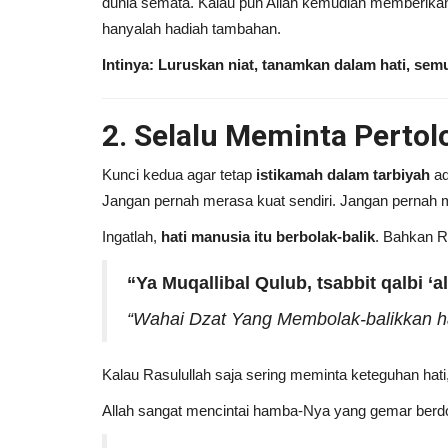
dunia semata. Kalau pun Allah kemudian memberikan 
hanyalah hadiah tambahan.
Intinya: Luruskan niat, tanamkan dalam hati, sem
2. Selalu Meminta Perto
Kunci kedua agar tetap
istikamah dalam tarbiyah
ad
Jangan pernah merasa kuat sendiri. Jangan pernah me
Ingatlah,
hati manusia itu berbolak-balik
. Bahkan R
“Ya Muqallibal Qulub, tsabbit qalbi ‘al
“Wahai Dzat Yang Membolak-balikkan ha
Kalau Rasulullah saja sering meminta keteguhan hati,
Allah sangat mencintai hamba-Nya yang gemar berd