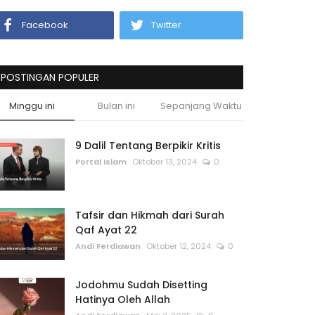
Facebook
Twitter
POSTINGAN POPULER
Minggu ini
Bulan ini
Sepanjang Waktu
9 Dalil Tentang Berpikir Kritis
Portal Islam
Oktober 13, 2024
0
Tafsir dan Hikmah dari Surah
Qaf Ayat 22
Andi Ferdiawan
Oktober 12, 2024
0
Jodohmu Sudah Disetting
Hatinya Oleh Allah