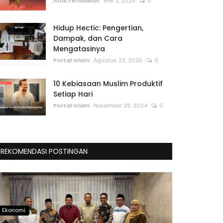
Andi Ferdiawan
Mei 3, 2025
0
Hidup Hectic: Pengertian,
Dampak, dan Cara
Mengatasinya
Portal Islam
Agustus 23, 2025
0
10 Kebiasaan Muslim Produktif
Setiap Hari
Portal Islam
November 29, 2024
0
REKOMENDASI POSTINGAN
Ekonomi