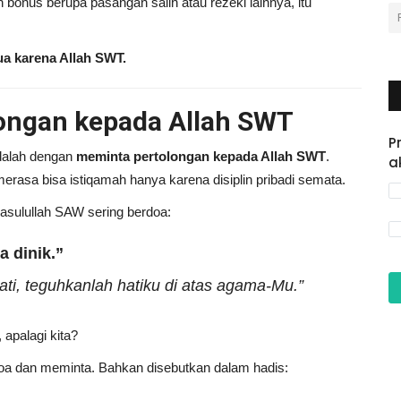
bonus berupa pasangan salih atau rezeki lainnya, itu
ua karena Allah SWT.
longan kepada Allah SWT
P
alah dengan
meminta pertolongan kepada Allah SWT
.
a
rasa bisa istiqamah hanya karena disiplin pribadi semata.
asulullah SAW sering berdoa:
a dinik.”
ti, teguhkanlah hatiku di atas agama-Mu.”
 apalagi kita?
oa dan meminta. Bahkan disebutkan dalam hadis: