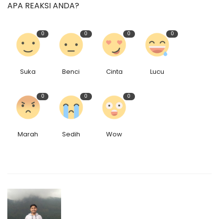
APA REAKSI ANDA?
0
0
0
0
Suka
Benci
Cinta
Lucu
0
0
0
Marah
Sedih
Wow