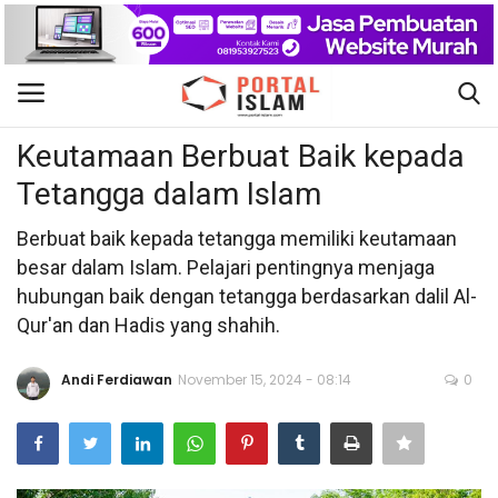
Berita Islam
Gabung
Daftar
Keutamaan Berbuat Baik kepada
Tetangga dalam Islam
Beranda
Berbuat baik kepada tetangga memiliki keutamaan
Kontak
besar dalam Islam. Pelajari pentingnya menjaga
hubungan baik dengan tetangga berdasarkan dalil Al-
Berita Islam
Qur'an dan Hadis yang shahih.
Nasional
Andi Ferdiawan
November 15, 2024 - 08:14
0
Khutbah Jumat
Pendidikan