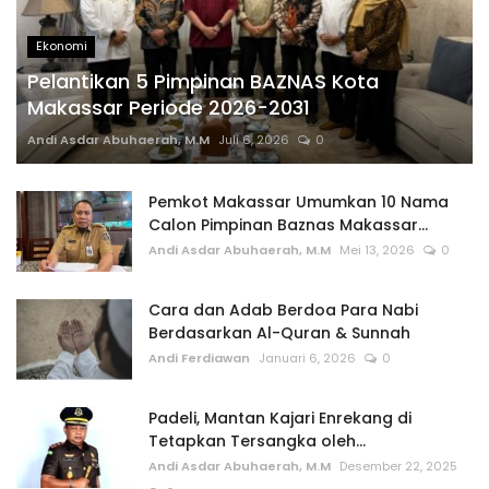
Ekonomi
Pelantikan 5 Pimpinan BAZNAS Kota
Makassar Periode 2026-2031
Andi Asdar Abuhaerah, M.M
Juli 6, 2026
0
Pemkot Makassar Umumkan 10 Nama
Calon Pimpinan Baznas Makassar...
Andi Asdar Abuhaerah, M.M
Mei 13, 2026
0
Cara dan Adab Berdoa Para Nabi
Berdasarkan Al-Quran & Sunnah
Andi Ferdiawan
Januari 6, 2026
0
Padeli, Mantan Kajari Enrekang di
Tetapkan Tersangka oleh...
Andi Asdar Abuhaerah, M.M
Desember 22, 2025