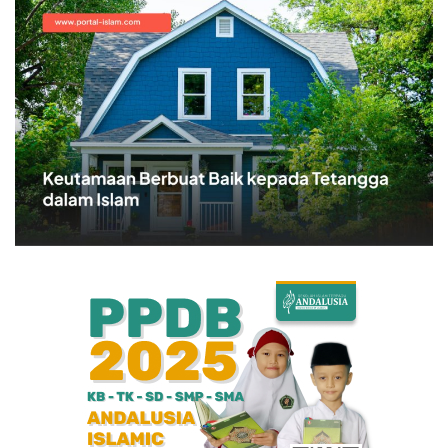
Bisnis
Internasional
Al-Qur'an Online
Lifestyle
Olahraga
Catatan Tarbiyah
Kesehatan
Teknologi
Galeri