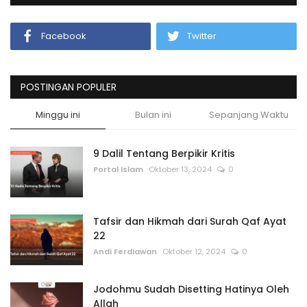
Facebook
Twitter
POSTINGAN POPULER
Minggu ini
Bulan ini
Sepanjang Waktu
9 Dalil Tentang Berpikir Kritis
Portal Islam
Oktober 13, 2024
0
Tafsir dan Hikmah dari Surah Qaf Ayat
22
Andi Ferdiawan
Oktober 12, 2024
0
Jodohmu Sudah Disetting Hatinya Oleh
Allah