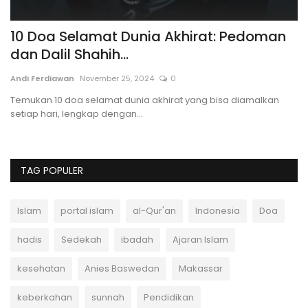
10 Doa Selamat Dunia Akhirat: Pedoman
M
dan Dalil Shahih...
W
Andi Ferdiawan
November 25, 2024
0
Po
Temukan 10 doa selamat dunia akhirat yang bisa diamalkan
Ke
setiap hari, lengkap dengan...
Wa
TAG POPULER
Islam
portal islam
al-Qur'an
Indonesia
Doa
hadis
Sedekah
ibadah
Ajaran Islam
kesehatan
Anies Baswedan
Makassar
keberkahan
sunnah
Pendidikan