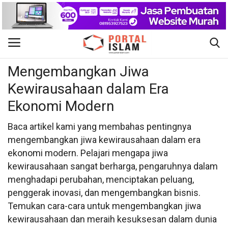
Ekonomi
Gabung
Daftar
Mengembangkan Jiwa
Kewirausahaan dalam Era
Beranda
Ekonomi Modern
Kontak
Baca artikel kami yang membahas pentingnya
mengembangkan jiwa kewirausahaan dalam era
Berita Islam
ekonomi modern. Pelajari mengapa jiwa
kewirausahaan sangat berharga, pengaruhnya dalam
Nasional
menghadapi perubahan, menciptakan peluang,
penggerak inovasi, dan mengembangkan bisnis.
Khutbah Jumat
Temukan cara-cara untuk mengembangkan jiwa
kewirausahaan dan meraih kesuksesan dalam dunia
Pendidikan