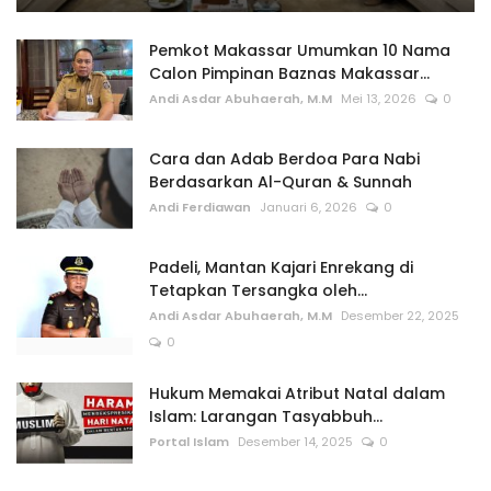
Pemkot Makassar Umumkan 10 Nama
Calon Pimpinan Baznas Makassar...
Andi Asdar Abuhaerah, M.M
Mei 13, 2026
0
Cara dan Adab Berdoa Para Nabi
Berdasarkan Al-Quran & Sunnah
Andi Ferdiawan
Januari 6, 2026
0
Padeli, Mantan Kajari Enrekang di
Tetapkan Tersangka oleh...
Andi Asdar Abuhaerah, M.M
Desember 22, 2025
0
Hukum Memakai Atribut Natal dalam
Islam: Larangan Tasyabbuh...
Portal Islam
Desember 14, 2025
0