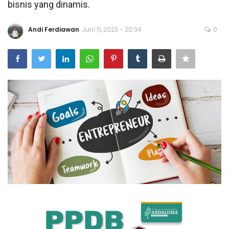
bisnis yang dinamis.
Bisnis
Andi Ferdiawan
Juni 11, 2023 - 20:34
0
Internasional
Al-Qur'an Online
Lifestyle
Olahraga
Catatan Tarbiyah
Kesehatan
Teknologi
Galeri