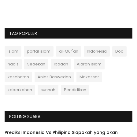
In
pe
TAG POPULER
Islam
portal islam
al-Qur'an
Indonesia
Doa
hadis
Sedekah
ibadah
Ajaran Islam
kesehatan
Anies Baswedan
Makassar
keberkahan
sunnah
Pendidikan
POLLING SUARA
Prediksi Indonesia Vs Philipina Siapakah yang akan