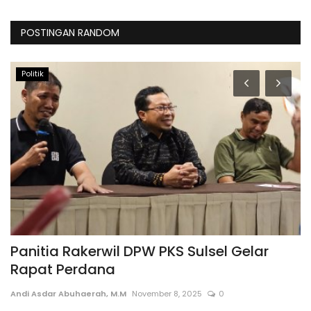
POSTINGAN RANDOM
Politik
Panitia Rakerwil DPW PKS Sulsel Gelar
T
Rapat Perdana
W
Andi Asdar Abuhaerah, M.M
November 8, 2025
0
An