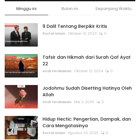
Minggu ini
Bulan ini
Sepanjang Waktu
9 Dalil Tentang Berpikir Kritis
Portal Islam
Oktober 13, 2024
0
Tafsir dan Hikmah dari Surah Qaf Ayat
22
Andi Ferdiawan
Oktober 12, 2024
0
Jodohmu Sudah Disetting Hatinya Oleh
Allah
Andi Ferdiawan
Mei 3, 2025
0
Hidup Hectic: Pengertian, Dampak, dan
Cara Mengatasinya
Portal Islam
Agustus 23, 2025
0