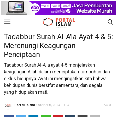
Tafsir Al-Qur'an
Gabung
Daftar
Tadabbur Surah Al-A'la Ayat 4 & 5:
Merenungi Keagungan
Beranda
Penciptaan
Kontak
Tadabbur Surah Al-A'la ayat 4-5 menjelaskan
keagungan Allah dalam menciptakan tumbuhan dan
Berita Islam
siklus hidupnya. Ayat ini mengingatkan kita bahwa
kehidupan dunia bersifat sementara, dan segala
Nasional
yang hidup akan mati.
Khutbah Jumat
Portal Islam
Oktober 5, 2024 - 13:40
0
Pendidikan