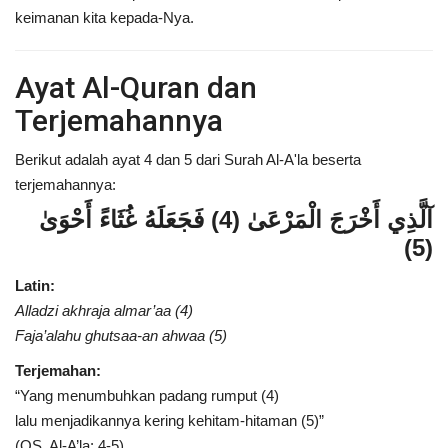
keimanan kita kepada-Nya.
Ayat Al-Quran dan
Terjemahannya
Berikut adalah ayat 4 dan 5 dari Surah Al-A'la beserta
terjemahannya:
آلَّذِي أَخْرَجَ الْمَرْعَىٰ (4) فَجَعَلَهُ غُثَاءً أَحْوَىٰ
(5)
Latin:
Alladzi akhraja almar’aa (4)
Faja’alahu ghutsaa-an ahwaa (5)
Terjemahan:
“Yang menumbuhkan padang rumput (4)
lalu menjadikannya kering kehitam-hitaman (5)”
(QS. Al-A’la: 4-5)