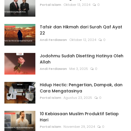
Portal Islam
Oktober 13, 2024
0
Tafsir dan Hikmah dari Surah Qaf Ayat
22
Andi Ferdiawan
Oktober 12, 2024
0
Jodohmu Sudah Disetting Hatinya Oleh
Allah
Andi Ferdiawan
Mei 3, 2025
0
Hidup Hectic: Pengertian, Dampak, dan
Cara Mengatasinya
Portal Islam
Agustus 23, 2025
0
10 Kebiasaan Muslim Produktif Setiap
Hari
Portal Islam
November 29, 2024
0