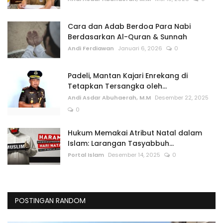
Cara dan Adab Berdoa Para Nabi
Berdasarkan Al-Quran & Sunnah
Andi Ferdiawan
Januari 6, 2026
0
Padeli, Mantan Kajari Enrekang di
Tetapkan Tersangka oleh...
Andi Asdar Abuhaerah, M.M
Desember 22, 2025
0
Hukum Memakai Atribut Natal dalam
Islam: Larangan Tasyabbuh...
Portal Islam
Desember 14, 2025
0
POSTINGAN RANDOM