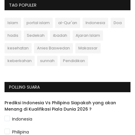
TAG POPULER
Islam
portal islam
al-Qur'an
Indonesia
Doa
hadis
Sedekah
ibadah
Ajaran Islam
kesehatan
Anies Baswedan
Makassar
keberkahan
sunnah
Pendidikan
POLLING SUARA
Prediksi Indonesia Vs Philipina Siapakah yang akan
Menang di Kualifikasi Piala Dunia 2026 ?
Indonesia
Philipina