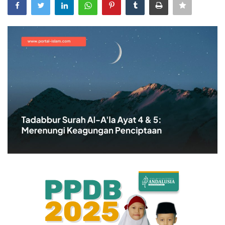
Bisnis
Internasional
Al-Qur'an Online
Lifestyle
Olahraga
Catatan Tarbiyah
Kesehatan
Teknologi
Galeri