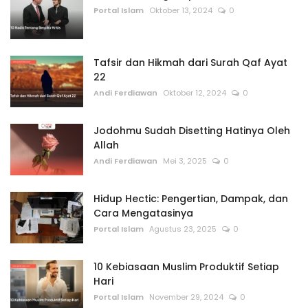
Portal Islam
Oktober 13, 2024
0
Tafsir dan Hikmah dari Surah Qaf Ayat
22
Andi Ferdiawan
Oktober 12, 2024
0
Jodohmu Sudah Disetting Hatinya Oleh
Allah
Andi Ferdiawan
Mei 3, 2025
0
Hidup Hectic: Pengertian, Dampak, dan
Cara Mengatasinya
Portal Islam
Agustus 23, 2025
0
10 Kebiasaan Muslim Produktif Setiap
Hari
Portal Islam
November 29, 2024
0