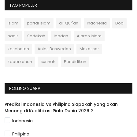
TAG POPULER
Islam
portal islam
al-Qur'an
Indonesia
Doa
hadis
Sedekah
ibadah
Ajaran Islam
kesehatan
Anies Baswedan
Makassar
keberkahan
sunnah
Pendidikan
POLLING SUARA
Prediksi Indonesia Vs Philipina Siapakah yang akan
Menang di Kualifikasi Piala Dunia 2026 ?
Indonesia
Philipina