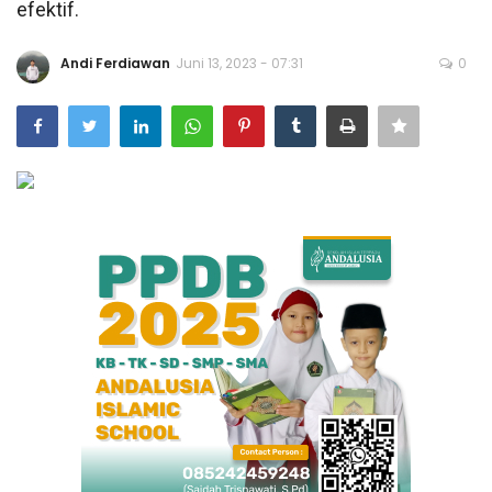
efektif.
Bisnis
Andi Ferdiawan
Juni 13, 2023 - 07:31
0
Internasional
Al-Qur'an Online
Lifestyle
Olahraga
Catatan Tarbiyah
Kesehatan
Teknologi
Galeri