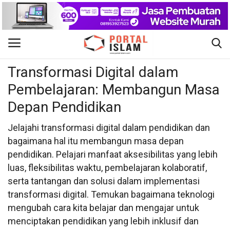
Pendidikan
Gabung
Daftar
Transformasi Digital dalam
Pembelajaran: Membangun Masa
Beranda
Depan Pendidikan
Kontak
Jelajahi transformasi digital dalam pendidikan dan
bagaimana hal itu membangun masa depan
Berita Islam
pendidikan. Pelajari manfaat aksesibilitas yang lebih
luas, fleksibilitas waktu, pembelajaran kolaboratif,
Nasional
serta tantangan dan solusi dalam implementasi
transformasi digital. Temukan bagaimana teknologi
Khutbah Jumat
mengubah cara kita belajar dan mengajar untuk
menciptakan pendidikan yang lebih inklusif dan
Pendidikan