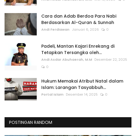
Cara dan Adab Berdoa Para Nabi
Berdasarkan Al-Quran & Sunnah
Andi Ferdiawan
Januari 6, 2026
0
Padeli, Mantan Kajari Enrekang di
Tetapkan Tersangka oleh...
Andi Asdar Abuhaerah, M.M
Desember 22, 2025
0
Hukum Memakai Atribut Natal dalam
Islam: Larangan Tasyabbuh...
Portal Islam
Desember 14, 2025
0
POSTINGAN RANDOM