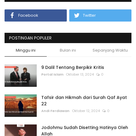
Facebook
Twitter
POSTINGAN POPULER
Minggu ini
Bulan ini
Sepanjang Waktu
9 Dalil Tentang Berpikir Kritis
Portal Islam
Oktober 13, 2024
0
Tafsir dan Hikmah dari Surah Qaf Ayat
22
Andi Ferdiawan
Oktober 12, 2024
0
Jodohmu Sudah Disetting Hatinya Oleh
Allah