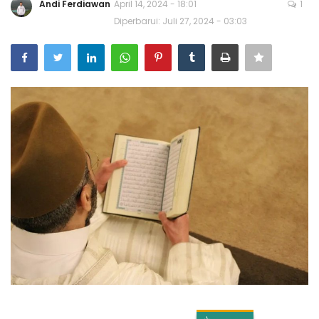
Andi Ferdiawan
April 14, 2024 - 18:01
1
Diperbarui: Juli 27, 2024 - 03:03
Bisnis
Internasional
Al-Qur'an Online
Lifestyle
Olahraga
Catatan Tarbiyah
Kesehatan
Teknologi
Galeri