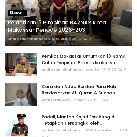
Ekonomi
Pelantikan 5 Pimpinan BAZNAS Kota
Makassar Periode 2026-2031
Andi Asdar Abuhaerah, M.M
Juli 6, 2026
0
Pemkot Makassar Umumkan 10 Nama
Calon Pimpinan Baznas Makassar...
Andi Asdar Abuhaerah, M.M
Mei 13, 2026
0
Cara dan Adab Berdoa Para Nabi
Berdasarkan Al-Quran & Sunnah
Andi Ferdiawan
Januari 6, 2026
0
Padeli, Mantan Kajari Enrekang di
Tetapkan Tersangka oleh...
Andi Asdar Abuhaerah, M.M
Desember 22, 2025