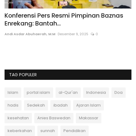
Konferensi Pers Resmi Pimpinan Baznas
7
Enrekang: Bantah...
M
Andi Asdar Abuhaerah, M.M
Desember 9, 2025
0
Po
an
Te
ta
TAG POPULER
Islam
portal islam
al-Qur'an
Indonesia
Doa
hadis
Sedekah
ibadah
Ajaran Islam
kesehatan
Anies Baswedan
Makassar
keberkahan
sunnah
Pendidikan