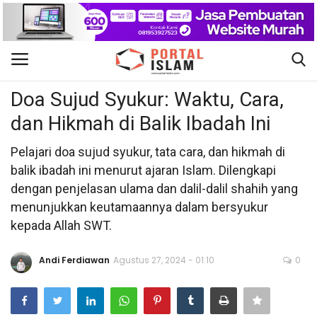
Doa dan Dzikir
Gabung
Daftar
Doa Sujud Syukur: Waktu, Cara,
dan Hikmah di Balik Ibadah Ini
Beranda
Pelajari doa sujud syukur, tata cara, dan hikmah di
Kontak
balik ibadah ini menurut ajaran Islam. Dilengkapi
dengan penjelasan ulama dan dalil-dalil shahih yang
Berita Islam
menunjukkan keutamaannya dalam bersyukur
kepada Allah SWT.
Nasional
Andi Ferdiawan
Agustus 27, 2024 - 01:10
0
Khutbah Jumat
Pendidikan