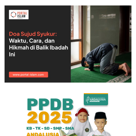
Bisnis
Internasional
Al-Qur'an Online
Lifestyle
Olahraga
Catatan Tarbiyah
Kesehatan
Teknologi
Galeri