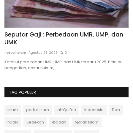
g
Seputar Gaji : Perbedaan UMR, UMP, dan
K
UMK
An
Portal Islam
Agustus 23, 2025
0
Kh
ke
Ketahui perbedaan UMR, UMP, dan UMK terbaru 2025. Pelajari
pengertian, dasar hukum,...
TAG POPULER
Islam
portal islam
al-Qur'an
Indonesia
Doa
hadis
Sedekah
ibadah
Ajaran Islam