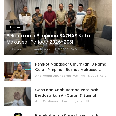
Ekonomi
Pelantikan 5 Pimpinan BAZNAS Kota
Makassar Periode 2026-2031
Andi Asdar Abuhaerah, M.M
Juli 6, 2026
0
Pemkot Makassar Umumkan 10 Nama
Calon Pimpinan Baznas Makassar...
Andi Asdar Abuhaerah, M.M
Mei 13, 2026
0
Cara dan Adab Berdoa Para Nabi
Berdasarkan Al-Quran & Sunnah
Andi Ferdiawan
Januari 6, 2026
0
Padeli, Mantan Kajari Enrekang di