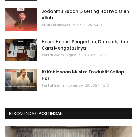
Jodohmu Sudah Disetting Hatinya Oleh
Allah
Andi Ferdiawan
Mei 3, 2025
0
Hidup Hectic: Pengertian, Dampak, dan
Cara Mengatasinya
Portal Islam
Agustus 23, 2025
0
10 Kebiasaan Muslim Produktif Setiap
Hari
Portal Islam
November 29, 2024
0
REKOMENDASI POSTINGAN