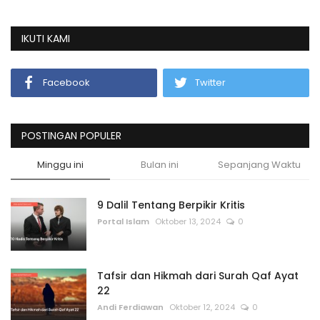
IKUTI KAMI
Facebook
Twitter
POSTINGAN POPULER
Minggu ini
Bulan ini
Sepanjang Waktu
9 Dalil Tentang Berpikir Kritis
Portal Islam
Oktober 13, 2024
0
Tafsir dan Hikmah dari Surah Qaf Ayat
22
Andi Ferdiawan
Oktober 12, 2024
0