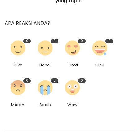
yang Tepat!
APA REAKSI ANDA?
0
0
0
0
Suka
Benci
Cinta
Lucu
0
0
0
Marah
Sedih
Wow