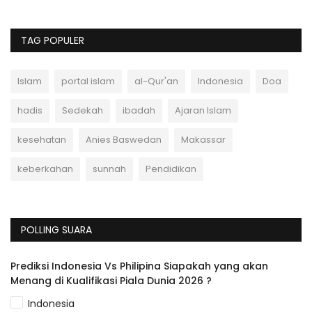
TAG POPULER
Islam
portal islam
al-Qur'an
Indonesia
Doa
hadis
Sedekah
ibadah
Ajaran Islam
kesehatan
Anies Baswedan
Makassar
keberkahan
sunnah
Pendidikan
POLLING SUARA
Prediksi Indonesia Vs Philipina Siapakah yang akan
Menang di Kualifikasi Piala Dunia 2026 ?
Indonesia