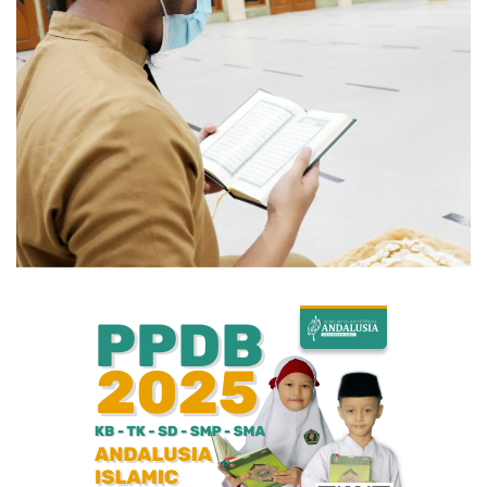
Bisnis
Internasional
Al-Qur'an Online
Lifestyle
Olahraga
Catatan Tarbiyah
Kesehatan
Teknologi
Galeri