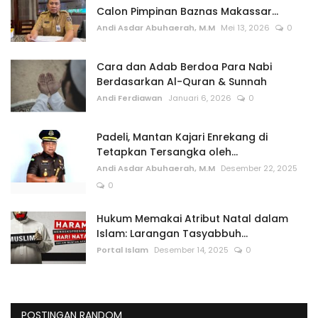
Calon Pimpinan Baznas Makassar...
Andi Asdar Abuhaerah, M.M
Mei 13, 2026
0
Cara dan Adab Berdoa Para Nabi
Berdasarkan Al-Quran & Sunnah
Andi Ferdiawan
Januari 6, 2026
0
Padeli, Mantan Kajari Enrekang di
Tetapkan Tersangka oleh...
Andi Asdar Abuhaerah, M.M
Desember 22, 2025
0
Hukum Memakai Atribut Natal dalam
Islam: Larangan Tasyabbuh...
Portal Islam
Desember 14, 2025
0
POSTINGAN RANDOM