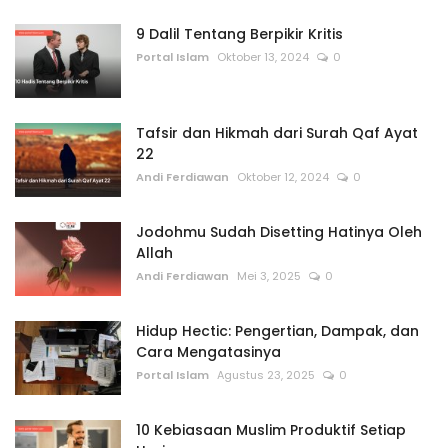
9 Dalil Tentang Berpikir Kritis
Portal Islam
Oktober 13, 2024
0
Tafsir dan Hikmah dari Surah Qaf Ayat
22
Andi Ferdiawan
Oktober 12, 2024
0
Jodohmu Sudah Disetting Hatinya Oleh
Allah
Andi Ferdiawan
Mei 3, 2025
0
Hidup Hectic: Pengertian, Dampak, dan
Cara Mengatasinya
Portal Islam
Agustus 23, 2025
0
10 Kebiasaan Muslim Produktif Setiap