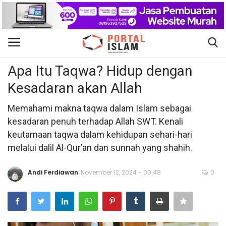
Berita Islam
Gabung
Daftar
Apa Itu Taqwa? Hidup dengan
Kesadaran akan Allah
Beranda
Memahami makna taqwa dalam Islam sebagai
Kontak
kesadaran penuh terhadap Allah SWT. Kenali
keutamaan taqwa dalam kehidupan sehari-hari
Berita Islam
melalui dalil Al-Qur’an dan sunnah yang shahih.
Nasional
Andi Ferdiawan
November 12, 2024 - 00:48
0
Khutbah Jumat
Pendidikan