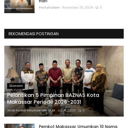
Hari
Portal Islam
November 29, 2024
0
REKOMENDASI POSTINGAN
Ekonomi
Pelantikan 5 Pimpinan BAZNAS Kota
Makassar Periode 2026-2031
Andi Asdar Abuhaerah, M.M
Juli 6, 2026
0
Pemkot Makassar Umumkan 10 Nama