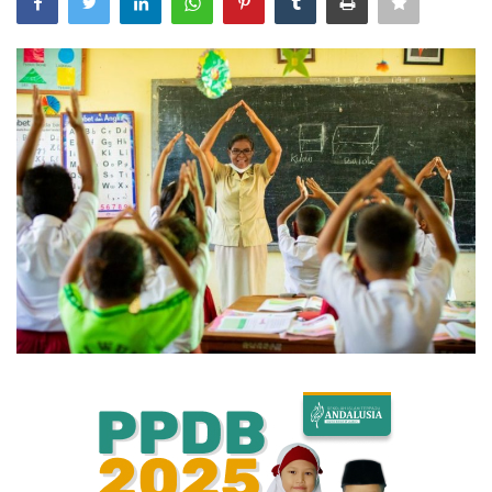
Bisnis
Internasional
Al-Qur'an Online
Lifestyle
Olahraga
Catatan Tarbiyah
Kesehatan
Teknologi
Galeri