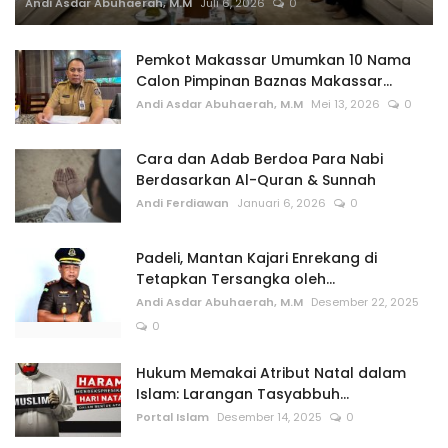
Andi Asdar Abuhaerah, M.M
Juli 6, 2026
0
Pemkot Makassar Umumkan 10 Nama
Calon Pimpinan Baznas Makassar...
Andi Asdar Abuhaerah, M.M
Mei 13, 2026
0
Cara dan Adab Berdoa Para Nabi
Berdasarkan Al-Quran & Sunnah
Andi Ferdiawan
Januari 6, 2026
0
Padeli, Mantan Kajari Enrekang di
Tetapkan Tersangka oleh...
Andi Asdar Abuhaerah, M.M
Desember 22, 2025
0
Hukum Memakai Atribut Natal dalam
Islam: Larangan Tasyabbuh...
Portal Islam
Desember 14, 2025
0