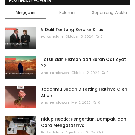
POSTINGAN POPULER
Minggu ini
Bulan ini
Sepanjang Waktu
9 Dalil Tentang Berpikir Kritis
Portal Islam
Oktober 13, 2024
0
Tafsir dan Hikmah dari Surah Qaf Ayat
22
Andi Ferdiawan
Oktober 12, 2024
0
Jodohmu Sudah Disetting Hatinya Oleh
Allah
Andi Ferdiawan
Mei 3, 2025
0
Hidup Hectic: Pengertian, Dampak, dan
Cara Mengatasinya
Portal Islam
Agustus 23, 2025
0