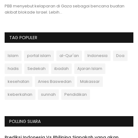
mahram dalam Islam sesuai...
Ap
m
TAG POPULER
Islam
portal islam
al-Qur'an
Indonesia
Doa
hadis
Sedekah
ibadah
Ajaran Islam
kesehatan
Anies Baswedan
Makassar
keberkahan
sunnah
Pendidikan
POLLING SUARA
Prediksi Indonesia Vs Philipina Siapakah yang akan