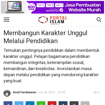
Pendidikan
Gabung
Daftar
Membangun Karakter Unggul
Melalui Pendidikan
Beranda
Temukan pentingnya pendidikan dalam membentuk
Kontak
karakter unggul. Pelajari bagaimana pendidikan
membangun integritas, keterampilan sosial,
Berita Islam
kemandirian, dan kreativitas. Investasikan masa
depan melalui pendidikan yang mendorong karakter
Nasional
yang kuat.
Khutbah Jumat
Andi Ferdiawan
Juni 18, 2023 - 19:45
0
Pendidikan