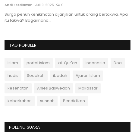
Portal Islam
Februari 17, 2025
0
An
pa
Apakah harus menegur orang yang makan di siang hari
B
Ramadhan? Ketahui hukum Islam...
m
TAG POPULER
Islam
portal islam
al-Qur'an
Indonesia
Doa
hadis
Sedekah
ibadah
Ajaran Islam
kesehatan
Anies Baswedan
Makassar
keberkahan
sunnah
Pendidikan
POLLING SUARA