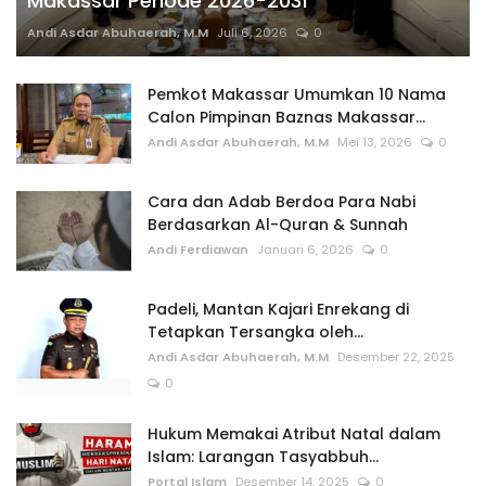
Makassar Periode 2026-2031
Andi Asdar Abuhaerah, M.M
Juli 6, 2026
0
Pemkot Makassar Umumkan 10 Nama
Calon Pimpinan Baznas Makassar...
Andi Asdar Abuhaerah, M.M
Mei 13, 2026
0
Cara dan Adab Berdoa Para Nabi
Berdasarkan Al-Quran & Sunnah
Andi Ferdiawan
Januari 6, 2026
0
Padeli, Mantan Kajari Enrekang di
Tetapkan Tersangka oleh...
Andi Asdar Abuhaerah, M.M
Desember 22, 2025
0
Hukum Memakai Atribut Natal dalam
Islam: Larangan Tasyabbuh...
Portal Islam
Desember 14, 2025
0