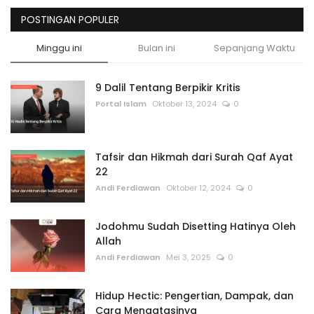
POSTINGAN POPULER
Minggu ini
Bulan ini
Sepanjang Waktu
9 Dalil Tentang Berpikir Kritis
Portal Islam
Oktober 13, 2024
0
Tafsir dan Hikmah dari Surah Qaf Ayat
22
Andi Ferdiawan
Oktober 12, 2024
0
Jodohmu Sudah Disetting Hatinya Oleh
Allah
Andi Ferdiawan
Mei 3, 2025
0
Hidup Hectic: Pengertian, Dampak, dan
Cara Mengatasinya