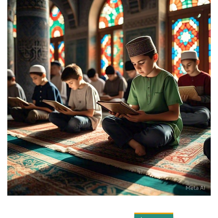
Bisnis
Internasional
Al-Qur'an Online
Lifestyle
Olahraga
Catatan Tarbiyah
Kesehatan
Teknologi
Galeri