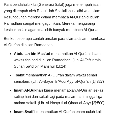
Para pendahulu kita (Generasi Salaf) juga menempuh jalan
yang ditempuh oleh Rasulullah Shallallahu ‘alaihi wa sallam.
Kesungguhan mereka dalam membaca Al-Qur’an di bulan
Ramadhan sangat mengagumkan. Mereka mengurangi
kesibukan lain agar bisa lebih banyak membaca Al-Qur’an.
Berikut beberapa contoh amalan para ulama dalam membaca
Al-Qur’an di bulan Ramadhan:
Abdullah bin Mas’ud
menamatkan Al-Qur’an dalam
waktu tiga hari di bulan Ramadhan. (Lih. Al-Tafsir min
Sunan Sa’id bin Manshur [1]:24)
Tsabit
menamatkan Al-Qur’an dalam waktu sehari
semalam. (Lih. Al-Bayan fi ‘Addi Ayyi al-Qur’an [1]:327)
Imam Al-Bukhari
biasa menamatkan Al-Qur’an sekali
setiap hari dan sekali lagi pada malam hari hingga tiga
malam sekali. (Lih. Al-Nasyr fi al-Qiraat al-Asyr [2]:500)
Imam Syafi’i
menamatkan Al-Qur’an enam puluh kali