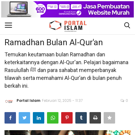
Seputar Ramadhan
Gabung
Daftar
Ramadhan Bulan Al-Qur'an
Beranda
Temukan keutamaan bulan Ramadhan dan
keterkaitannya dengan Al-Qur'an. Pelajari bagaimana
Kontak
Rasulullah ﷺ dan para sahabat memperbanyak
tilawah serta memahami Al-Qur’an di bulan penuh
Berita Islam
berkah ini.
Nasional
Portal Islam
Februari 12, 2025 - 11:37
0
Khutbah Jumat
Pendidikan