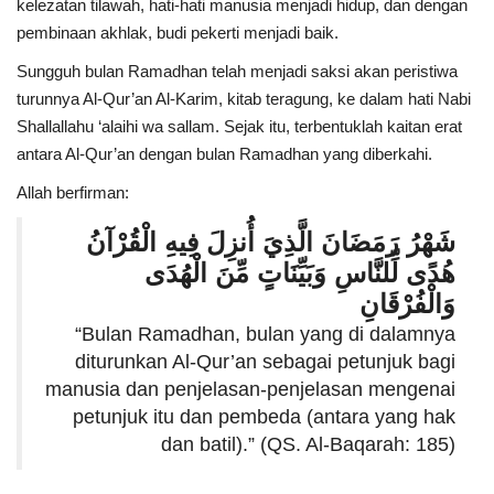
kelezatan tilawah, hati-hati manusia menjadi hidup, dan dengan
pembinaan akhlak, budi pekerti menjadi baik.
Sungguh bulan Ramadhan telah menjadi saksi akan peristiwa
turunnya Al-Qur’an Al-Karim, kitab teragung, ke dalam hati Nabi
Shallallahu ‘alaihi wa sallam. Sejak itu, terbentuklah kaitan erat
antara Al-Qur’an dengan bulan Ramadhan yang diberkahi.
Allah berfirman:
شَهْرُ رَمَضَانَ الَّذِيَ أُنزِلَ فِيهِ الْقُرْآنُ
هُدًى لِّلنَّاسِ وَبَيِّنَاتٍ مِّنَ الْهُدَى
وَالْفُرْقَانِ
“Bulan Ramadhan, bulan yang di dalamnya
diturunkan Al-Qur’an sebagai petunjuk bagi
manusia dan penjelasan-penjelasan mengenai
petunjuk itu dan pembeda (antara yang hak
dan batil).” (QS. Al-Baqarah: 185)