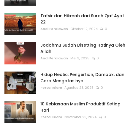
Tafsir dan Hikmah dari Surah Qaf Ayat
22
Andi Ferdiawan
Oktober 12, 2024
0
Jodohmu Sudah Disetting Hatinya Oleh
Allah
Andi Ferdiawan
Mei 3, 2025
0
Hidup Hectic: Pengertian, Dampak, dan
Cara Mengatasinya
Portal Islam
Agustus 23, 2025
0
10 Kebiasaan Muslim Produktif Setiap
Hari
Portal Islam
November 29, 2024
0