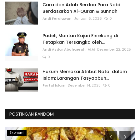
Cara dan Adab Berdoa Para Nabi
Berdasarkan Al-Quran & Sunnah
Andi Ferdiawan
Januari 6, 2026
0
Padeli, Mantan Kajari Enrekang di
Tetapkan Tersangka oleh...
Andi Asdar Abuhaerah, M.M
Desember 22, 2025
0
Hukum Memakai Atribut Natal dalam
Islam: Larangan Tasyabbuh...
Portal Islam
Desember 14, 2025
0
POSTINGAN RANDOM
Teknologi