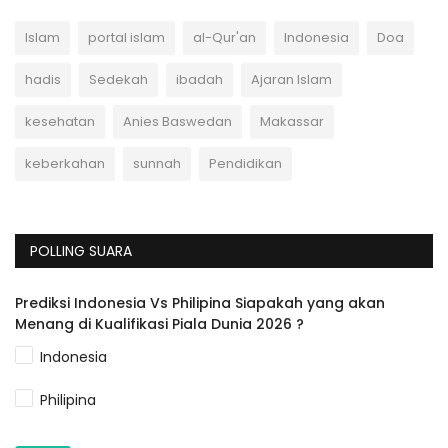
Islam
portal islam
al-Qur'an
Indonesia
Doa
hadis
Sedekah
ibadah
Ajaran Islam
kesehatan
Anies Baswedan
Makassar
keberkahan
sunnah
Pendidikan
POLLING SUARA
Prediksi Indonesia Vs Philipina Siapakah yang akan
Menang di Kualifikasi Piala Dunia 2026 ?
Indonesia
Philipina