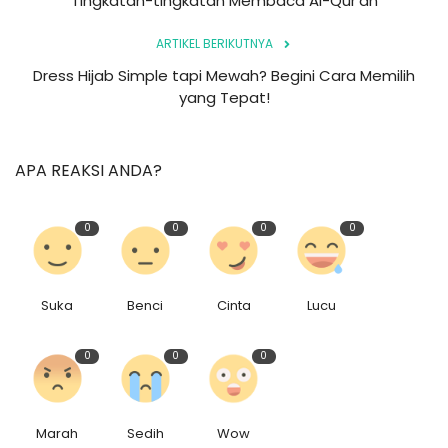
Tingkatan-tingkatan Membaca Al-Qur'an
ARTIKEL BERIKUTNYA
Dress Hijab Simple tapi Mewah? Begini Cara Memilih
yang Tepat!
APA REAKSI ANDA?
0
0
0
0
Suka
Benci
Cinta
Lucu
0
0
0
Marah
Sedih
Wow