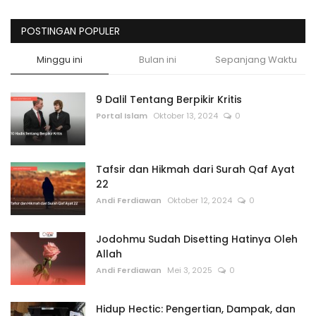
POSTINGAN POPULER
Minggu ini
Bulan ini
Sepanjang Waktu
9 Dalil Tentang Berpikir Kritis
Portal Islam
Oktober 13, 2024
0
Tafsir dan Hikmah dari Surah Qaf Ayat
22
Andi Ferdiawan
Oktober 12, 2024
0
Jodohmu Sudah Disetting Hatinya Oleh
Allah
Andi Ferdiawan
Mei 3, 2025
0
Hidup Hectic: Pengertian, Dampak, dan