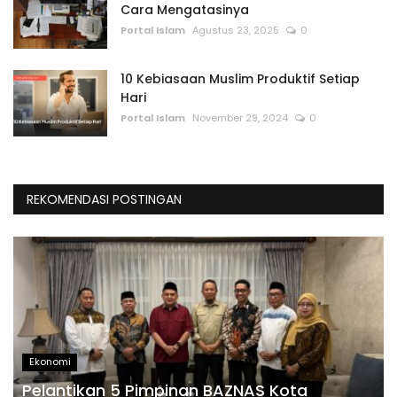
Cara Mengatasinya
Portal Islam
Agustus 23, 2025
0
10 Kebiasaan Muslim Produktif Setiap
Hari
Portal Islam
November 29, 2024
0
REKOMENDASI POSTINGAN
Ekonomi
Pelantikan 5 Pimpinan BAZNAS Kota