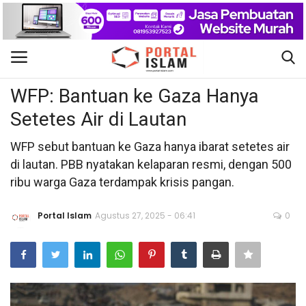
Internasional
Gabung
Daftar
WFP: Bantuan ke Gaza Hanya
Setetes Air di Lautan
Beranda
WFP sebut bantuan ke Gaza hanya ibarat setetes air
Kontak
di lautan. PBB nyatakan kelaparan resmi, dengan 500
ribu warga Gaza terdampak krisis pangan.
Berita Islam
Portal Islam
Agustus 27, 2025 - 06:41
0
Nasional
Khutbah Jumat
Pendidikan