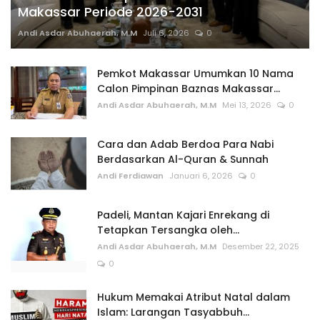
Makassar Periode 2026-2031
Andi Asdar Abuhaerah, M.M
Juli 6, 2026
0
Pemkot Makassar Umumkan 10 Nama
Calon Pimpinan Baznas Makassar...
Andi Asdar Abuhaerah, M.M
Mei 13, 2026
0
Cara dan Adab Berdoa Para Nabi
Berdasarkan Al-Quran & Sunnah
Andi Ferdiawan
Januari 6, 2026
0
Padeli, Mantan Kajari Enrekang di
Tetapkan Tersangka oleh...
Andi Asdar Abuhaerah, M.M
Desember 22, 2025
0
Hukum Memakai Atribut Natal dalam
Islam: Larangan Tasyabbuh...