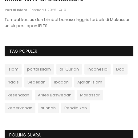
Portal Islam
Februari 1, 2025
0
Po
epi
Tempat kursus dan bimbel bahasa Inggris terbaik di Makassar
Pe
untuk persiapan IELTS...
cr
TAG POPULER
Islam
portal islam
al-Qur'an
Indonesia
Doa
hadis
Sedekah
ibadah
Ajaran Islam
kesehatan
Anies Baswedan
Makassar
keberkahan
sunnah
Pendidikan
POLLING SUARA