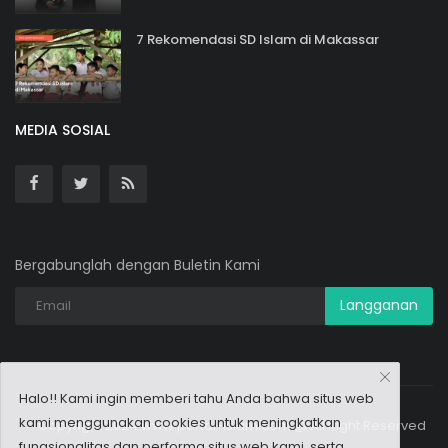
7 Rekomendasi SD Islam di Makassar
MEDIA SOSIAL
Bergabunglah dengan Buletin Kami
Langganan
Halo!! Kami ingin memberi tahu Anda bahwa situs web
kami menggunakan cookies
untuk meningkatkan
Copyright 2024 www.portal-islam.com @ All Right Reserved
fungsionalitas dan performa situs web kami, serta