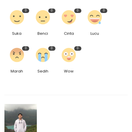
0
0
0
0
Suka
Benci
Cinta
Lucu
0
0
0
Marah
Sedih
Wow