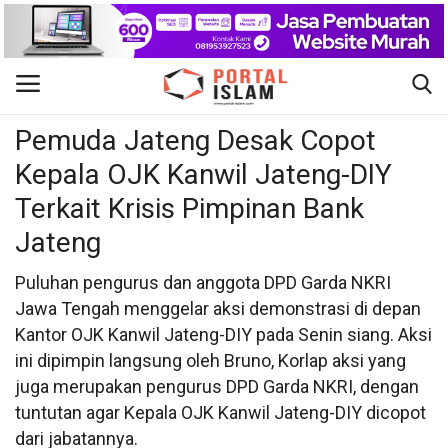
Nasional
Gabung
Daftar
Pemuda Jateng Desak Copot
Kepala OJK Kanwil Jateng-DIY
Beranda
Terkait Krisis Pimpinan Bank
Kontak
Jateng
Berita Islam
Puluhan pengurus dan anggota DPD Garda NKRI
Jawa Tengah menggelar aksi demonstrasi di depan
Nasional
Kantor OJK Kanwil Jateng-DIY pada Senin siang. Aksi
ini dipimpin langsung oleh Bruno, Korlap aksi yang
Khutbah Jumat
juga merupakan pengurus DPD Garda NKRI, dengan
tuntutan agar Kepala OJK Kanwil Jateng-DIY dicopot
Pendidikan
dari jabatannya.