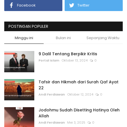
Facebook
Twitter
POSTINGAN POPULER
Minggu ini
Bulan ini
Sepanjang Waktu
9 Dalil Tentang Berpikir Kritis
Portal Islam
Oktober 13, 2024
0
Tafsir dan Hikmah dari Surah Qaf Ayat
22
Andi Ferdiawan
Oktober 12, 2024
0
Jodohmu Sudah Disetting Hatinya Oleh
Allah
Andi Ferdiawan
Mei 3, 2025
0