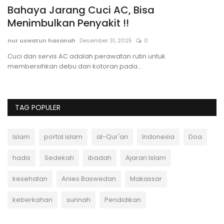
MENJADI ANAK MUDA YANG PANTANG
O
GALAU DAN CARI SOLUSI DALAM...
P
Mujahid R
November 24, 2025
0
An
Ca
or
TAG POPULER
Islam
portal islam
al-Qur'an
Indonesia
Doa
hadis
Sedekah
ibadah
Ajaran Islam
kesehatan
Anies Baswedan
Makassar
keberkahan
sunnah
Pendidikan