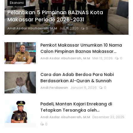
Ekonomi
Pelantikan 5 Pimpinan BAZNAS Kota
Makassar Periode 2026-2031
Andi Asdar Abuhaerah, M.M
Juli 6, 2026
0
Pemkot Makassar Umumkan 10 Nama
Calon Pimpinan Baznas Makassar...
Andi Asdar Abuhaerah, M.M
Mei 13, 2026
0
Cara dan Adab Berdoa Para Nabi
Berdasarkan Al-Quran & Sunnah
Andi Ferdiawan
Januari 6, 2026
0
Padeli, Mantan Kajari Enrekang di
Tetapkan Tersangka oleh...
Andi Asdar Abuhaerah, M.M
Desember 22, 2025
0