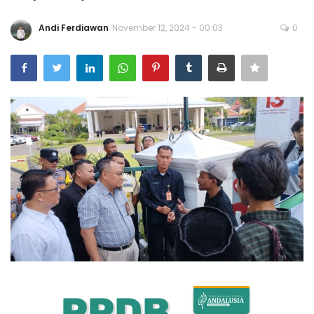
Bisnis
Andi Ferdiawan
November 12, 2024 - 00:03
0
Internasional
Al-Qur'an Online
Lifestyle
Olahraga
Catatan Tarbiyah
Kesehatan
Teknologi
Galeri