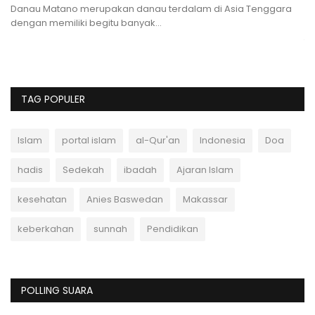
M
Danau Matano merupakan danau terdalam di Asia Tenggara
dengan memiliki begitu banyak...
Ma
te
TAG POPULER
Islam
portal islam
al-Qur'an
Indonesia
Doa
hadis
Sedekah
ibadah
Ajaran Islam
kesehatan
Anies Baswedan
Makassar
keberkahan
sunnah
Pendidikan
POLLING SUARA