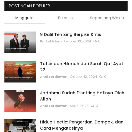
POSTINGAN POPULER
Minggu ini
Bulan ini
Sepanjang Waktu
9 Dalil Tentang Berpikir Kritis
Portal Islam
Oktober 13, 2024
0
Tafsir dan Hikmah dari Surah Qaf Ayat
22
Andi Ferdiawan
Oktober 12, 2024
0
Jodohmu Sudah Disetting Hatinya Oleh
Allah
Andi Ferdiawan
Mei 3, 2025
0
Hidup Hectic: Pengertian, Dampak, dan
Cara Mengatasinya