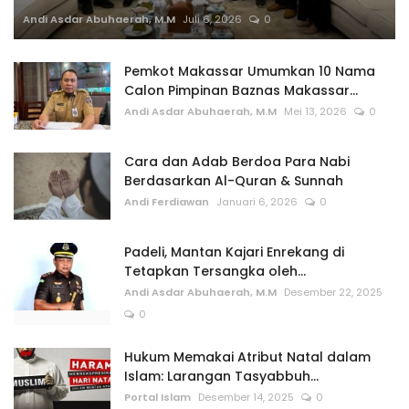
Andi Asdar Abuhaerah, M.M
Juli 6, 2026
0
Pemkot Makassar Umumkan 10 Nama
Calon Pimpinan Baznas Makassar...
Andi Asdar Abuhaerah, M.M
Mei 13, 2026
0
Cara dan Adab Berdoa Para Nabi
Berdasarkan Al-Quran & Sunnah
Andi Ferdiawan
Januari 6, 2026
0
Padeli, Mantan Kajari Enrekang di
Tetapkan Tersangka oleh...
Andi Asdar Abuhaerah, M.M
Desember 22, 2025
0
Hukum Memakai Atribut Natal dalam
Islam: Larangan Tasyabbuh...
Portal Islam
Desember 14, 2025
0