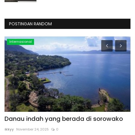
POSTINGAN RANDOM
Internasional
Danau indah yang berada di sorowako
1
d
ikkyy
November 24, 2025
0