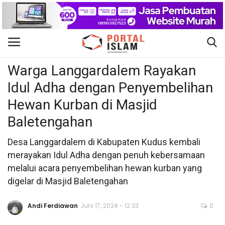
Nasional
Gabung
Daftar
Warga Langgardalem Rayakan
Idul Adha dengan Penyembelihan
Beranda
Hewan Kurban di Masjid
Kontak
Baletengahan
Berita Islam
Desa Langgardalem di Kabupaten Kudus kembali
merayakan Idul Adha dengan penuh kebersamaan
Nasional
melalui acara penyembelihan hewan kurban yang
digelar di Masjid Baletengahan
Khutbah Jumat
Andi Ferdiawan
Juni 17, 2024 - 12:33
0
Pendidikan