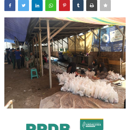
Bisnis
Internasional
Al-Qur'an Online
Lifestyle
Olahraga
Catatan Tarbiyah
Kesehatan
Teknologi
Galeri